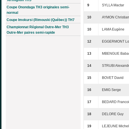
9
SYLLA Mactar
Coupe Onondaga TH3 originales semi-
normal
10
AYMON Christia
Coupe Imokursi (Rimouski (Québec)) TH7
Championnat Régional Outre-Mer TH3
10
LAMA Eugène
Outre-Mer paires semi-rapide
12
EGGERMONT Lo
13
MBENGUE Baba
14
STRUBI Alexand
15
BOVET David
16
EMIG Serge
17
BEDARD Franco
18
DELORE Guy
19
LEJEUNE Michel