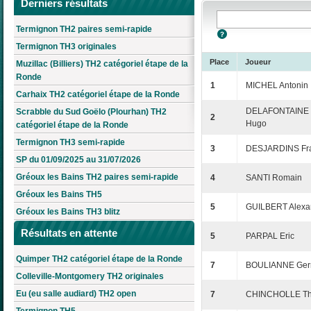
Derniers résultats
Termignon TH2 paires semi-rapide
Termignon TH3 originales
Place
Joueur
Muzillac (Billiers) TH2 catégoriel étape de la
Ronde
1
MICHEL Antonin
Carhaix TH2 catégoriel étape de la Ronde
DELAFONTAINE
Scrabble du Sud Goëlo (Plourhan) TH2
2
Hugo
catégoriel étape de la Ronde
Termignon TH3 semi-rapide
3
DESJARDINS Fra
SP du 01/09/2025 au 31/07/2026
Gréoux les Bains TH2 paires semi-rapide
4
SANTI Romain
Gréoux les Bains TH5
5
GUILBERT Alexa
Gréoux les Bains TH3 blitz
Résultats en attente
5
PARPAL Eric
Quimper TH2 catégoriel étape de la Ronde
7
BOULIANNE Ger
Colleville-Montgomery TH2 originales
Eu (eu salle audiard) TH2 open
7
CHINCHOLLE Thi
Termignon TH5