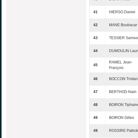
41
HIERSO Daniel
42
MANE Boubacar
43
TESSIER Samso
44
DUMOULIN Laur
RAMEL Jean-
45
François
46
BOCCON Tristan
47
BERTHOD Alain
48
BOIRON Tiphain
49
BOIRON Gilles
49
ROSSIRE Patrick