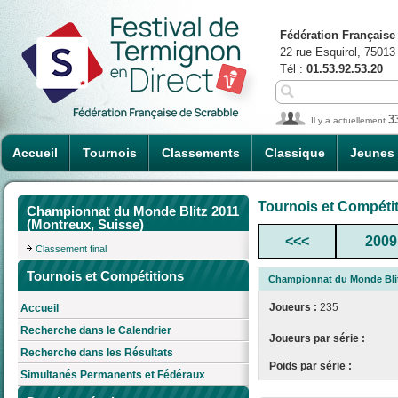
Fédération Française
22 rue Esquirol, 75013
Tél :
01.53.92.53.20
3
Il y a actuellement
Accueil
Tournois
Classements
Classique
Jeunes
Tournois et Compéti
Championnat du Monde Blitz 2011
(Montreux, Suisse)
<<<
2009
Classement final
Tournois et Compétitions
Championnat du Monde Blit
Joueurs :
235
Accueil
Recherche dans le Calendrier
Joueurs par série :
Recherche dans les Résultats
Poids par série :
Simultanés Permanents et Fédéraux