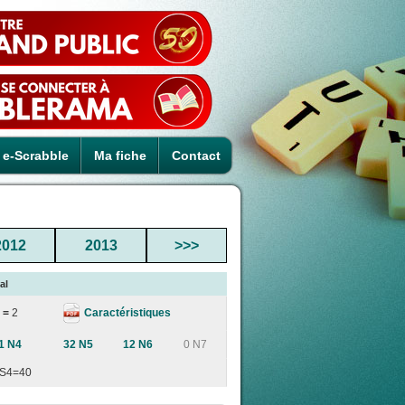
e-Scrabble
Ma fiche
Contact
2012
2013
>>>
al
Caractéristiques
 =
2
1 N4
32 N5
12 N6
0 N7
S4=40