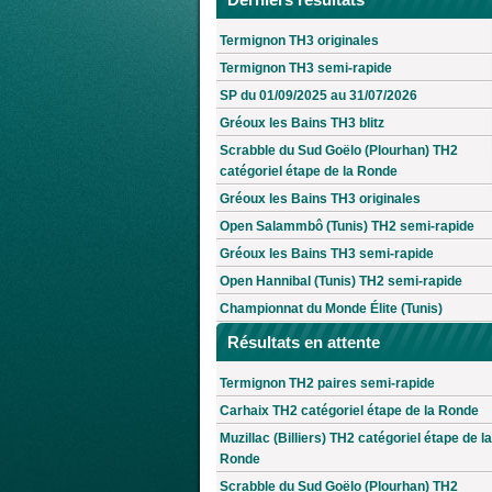
Termignon TH3 originales
Termignon TH3 semi-rapide
SP du 01/09/2025 au 31/07/2026
Gréoux les Bains TH3 blitz
Scrabble du Sud Goëlo (Plourhan) TH2
catégoriel étape de la Ronde
Gréoux les Bains TH3 originales
Open Salammbô (Tunis) TH2 semi-rapide
Gréoux les Bains TH3 semi-rapide
Open Hannibal (Tunis) TH2 semi-rapide
Championnat du Monde Élite (Tunis)
Résultats en attente
Termignon TH2 paires semi-rapide
Carhaix TH2 catégoriel étape de la Ronde
Muzillac (Billiers) TH2 catégoriel étape de la
Ronde
Scrabble du Sud Goëlo (Plourhan) TH2