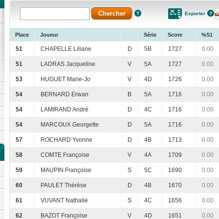
Exporter
Place
Joueur
Série
Score
%S1
51
CHAPELLE Liliane
D
5B
1727
0.00
51
LADRAS Jacqueline
V
5A
1727
0.00
53
HUGUET Marie-Jo
V
4D
1726
0.00
54
BERNARD Erwan
B
5A
1716
0.00
54
LAMIRAND André
D
4C
1716
0.00
54
MARCOUX Georgette
D
5A
1716
0.00
57
ROCHARD Yvonne
D
4B
1713
0.00
58
COMTE Françoise
V
4A
1709
0.00
59
MAUPIN Françoise
S
5C
1690
0.00
60
PAULET Thérèse
D
4B
1670
0.00
61
VUVANT Nathalie
S
4C
1656
0.00
62
BAZOT Françoise
V
4D
1651
0.00