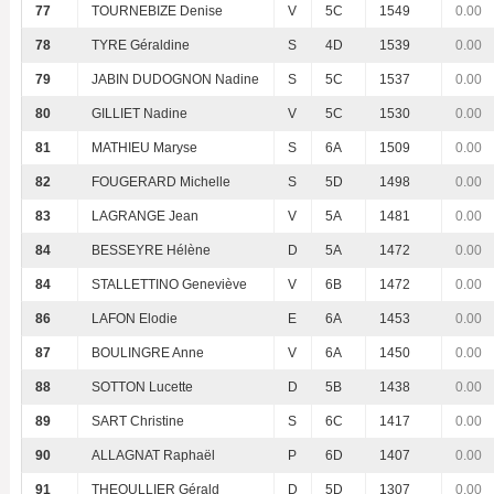
77
TOURNEBIZE Denise
V
5C
1549
0.00
78
TYRE Géraldine
S
4D
1539
0.00
79
JABIN DUDOGNON Nadine
S
5C
1537
0.00
80
GILLIET Nadine
V
5C
1530
0.00
81
MATHIEU Maryse
S
6A
1509
0.00
82
FOUGERARD Michelle
S
5D
1498
0.00
83
LAGRANGE Jean
V
5A
1481
0.00
84
BESSEYRE Hélène
D
5A
1472
0.00
84
STALLETTINO Geneviève
V
6B
1472
0.00
86
LAFON Elodie
E
6A
1453
0.00
87
BOULINGRE Anne
V
6A
1450
0.00
88
SOTTON Lucette
D
5B
1438
0.00
89
SART Christine
S
6C
1417
0.00
90
ALLAGNAT Raphaël
P
6D
1407
0.00
91
THEOULLIER Gérald
D
5D
1307
0.00