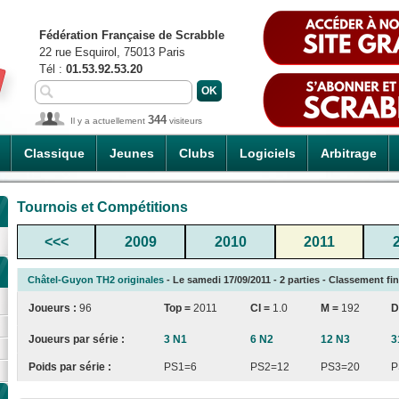
Fédération Française de Scrabble
22 rue Esquirol, 75013 Paris
Tél :
01.53.92.53.20
344
Il y a actuellement
visiteurs
Classique
Jeunes
Clubs
Logiciels
Arbitrage
Tournois et Compétitions
<<<
2009
2010
2011
Châtel-Guyon TH2 originales
- Le samedi 17/09/2011 - 2 parties - Classement fin
Joueurs :
96
Top =
2011
CI
=
1.0
M =
192
D
Joueurs par série :
3 N1
6 N2
12 N3
3
Poids par série :
PS1=6
PS2=12
PS3=20
P