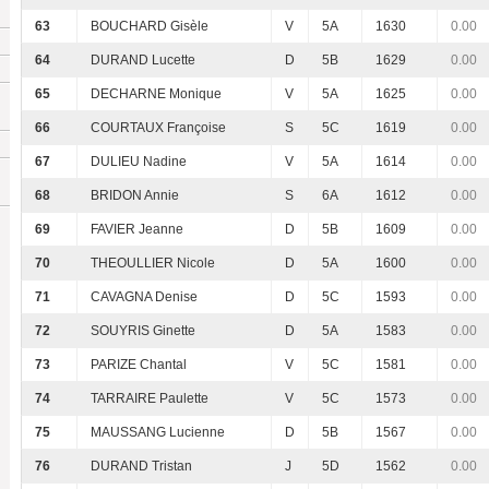
63
BOUCHARD Gisèle
V
5A
1630
0.00
64
DURAND Lucette
D
5B
1629
0.00
65
DECHARNE Monique
V
5A
1625
0.00
66
COURTAUX Françoise
S
5C
1619
0.00
67
DULIEU Nadine
V
5A
1614
0.00
68
BRIDON Annie
S
6A
1612
0.00
69
FAVIER Jeanne
D
5B
1609
0.00
70
THEOULLIER Nicole
D
5A
1600
0.00
71
CAVAGNA Denise
D
5C
1593
0.00
72
SOUYRIS Ginette
D
5A
1583
0.00
73
PARIZE Chantal
V
5C
1581
0.00
74
TARRAIRE Paulette
V
5C
1573
0.00
75
MAUSSANG Lucienne
D
5B
1567
0.00
76
DURAND Tristan
J
5D
1562
0.00