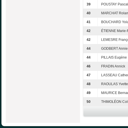
39
POUSTAY Pasca
40
MARCHAT Rola
41
BOUCHARD Yol
42
ÉTIENNE Marie-
42
LEMESRE Franç
44
GODBERT Annie
44
PILLAIS Eugène
46
FRADIN Annick
47
LASSEAU Cather
48
RAOULAS Yvette
49
MAURICE Berna
50
THIMOLÉON Cole