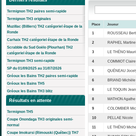
Termignon TH2 paires semi-rapide
Termignon TH3 originales
Place
Joueur
Muzillac (Billiers) TH2 catégoriel étape de la
Ronde
1
ROUSSEAU Bert
Carhaix TH2 catégoriel étape de la Ronde
2
RAPHEL Martine
Scrabble du Sud Goëlo (Plourhan) TH2
3
LE THÉNO Mauri
catégoriel étape de la Ronde
Termignon TH3 semi-rapide
4
COMMIOT Claire
SP du 01/09/2025 au 31/07/2026
5
QUÉNEAU Jocel
Gréoux les Bains TH2 paires semi-rapide
6
BRIAND Michèle
Gréoux les Bains TH5
6
LE TOQUIN Jean
Gréoux les Bains TH3 blitz
8
MATHON Agathe
Résultats en attente
9
COLOMBIER Mic
Termignon TH5
10
PELLAE Nicole
Coupe Onondaga TH3 originales semi-
normal
11
LE THÉNO Miche
Coupe Imokursi (Rimouski (Québec)) TH7