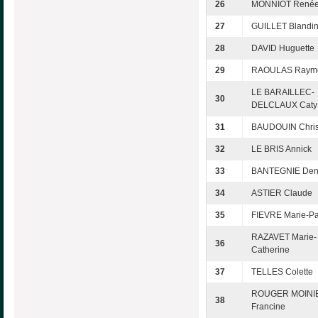
26
MONNIOT René
27
GUILLET Blandi
28
DAVID Huguette
29
RAOULAS Raym
LE BARAILLEC-
30
DELCLAUX Caty
31
BAUDOUIN Chris
32
LE BRIS Annick
33
BANTEGNIE Den
34
ASTIER Claude
35
FIEVRE Marie-P
RAZAVET Marie-
36
Catherine
37
TELLES Colette
ROUGER MOINI
38
Francine