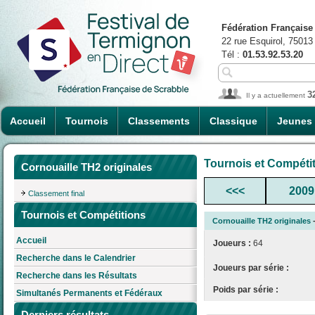
Fédération Française
22 rue Esquirol, 75013
Tél :
01.53.92.53.20
3
Il y a actuellement
Accueil
Tournois
Classements
Classique
Jeunes
Tournois et Compéti
Cornouaille TH2 originales
<<<
2009
Classement final
Tournois et Compétitions
Cornouaille TH2 originales
-
Accueil
Joueurs :
64
Recherche dans le Calendrier
Joueurs par série :
Recherche dans les Résultats
Poids par série :
Simultanés Permanents et Fédéraux
Derniers résultats