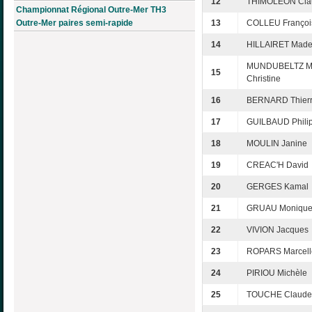
12
THIMOLEON Cla
Championnat Régional Outre-Mer TH3
Outre-Mer paires semi-rapide
13
COLLEU Françoi
14
HILLAIRET Made
MUNDUBELTZ Ma
15
Christine
16
BERNARD Thier
17
GUILBAUD Phili
18
MOULIN Janine
19
CREAC'H David
20
GERGES Kamal
21
GRUAU Moniqu
22
VIVION Jacques
23
ROPARS Marcell
24
PIRIOU Michèle
25
TOUCHE Claude