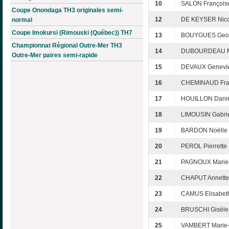
10
SALON François
Coupe Onondaga TH3 originales semi-
12
DE KEYSER Nico
normal
Coupe Imokursi (Rimouski (Québec)) TH7
13
BOUYGUES Geor
Championnat Régional Outre-Mer TH3
14
DUBOURDEAU M
Outre-Mer paires semi-rapide
15
DEVAUX Genevi
16
CHEMINAUD Fra
17
HOUILLON Danie
18
LIMOUSIN Gabrie
19
BARDON Noëlle
20
PEROL Pierrette
21
PAGNOUX Marie
22
CHAPUT Annette
23
CAMUS Elisabet
24
BRUSCHI Gisèle
25
VAMBERT Marie-