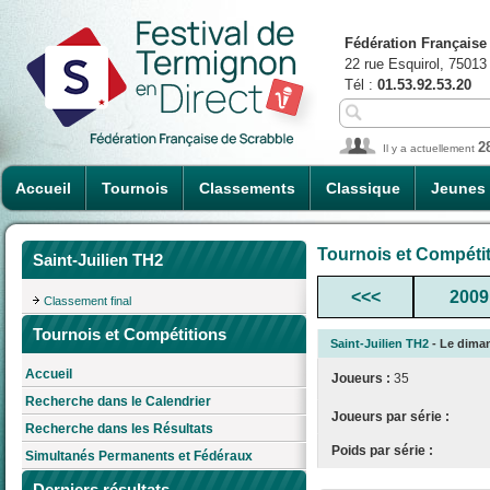
Fédération Française
22 rue Esquirol, 75013
Tél :
01.53.92.53.20
2
Il y a actuellement
Accueil
Tournois
Classements
Classique
Jeunes
Tournois et Compéti
Saint-Juilien TH2
<<<
2009
Classement final
Tournois et Compétitions
Saint-Juilien TH2
- Le diman
Accueil
Joueurs :
35
Recherche dans le Calendrier
Joueurs par série :
Recherche dans les Résultats
Poids par série :
Simultanés Permanents et Fédéraux
Derniers résultats