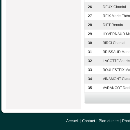
26
DEUX Chantal
27
REIX Marie-Thér
28
DIET Renata
29
HYVERNAUD Mar
30
BIRGI Chantal
31
BRISSAUD Marie
32
LACOTTE André
33
BOULESTEIX Mar
34
VINAMONT Clau
35
VARANGOT Deni
Accueil
|
Contact
|
Plan du site
|
Pho