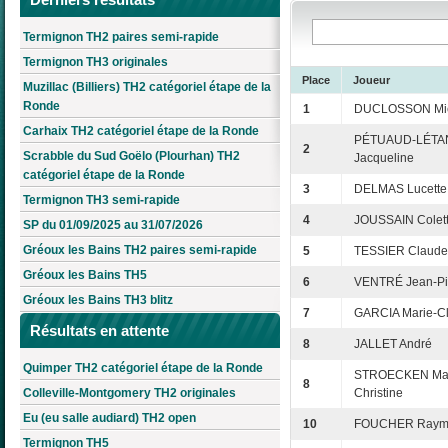
Termignon TH2 paires semi-rapide
Termignon TH3 originales
Place
Joueur
Muzillac (Billiers) TH2 catégoriel étape de la
Ronde
1
DUCLOSSON Mi
Carhaix TH2 catégoriel étape de la Ronde
PÉTUAUD-LÉTA
2
Scrabble du Sud Goëlo (Plourhan) TH2
Jacqueline
catégoriel étape de la Ronde
3
DELMAS Lucette
Termignon TH3 semi-rapide
4
JOUSSAIN Colet
SP du 01/09/2025 au 31/07/2026
Gréoux les Bains TH2 paires semi-rapide
5
TESSIER Claude
Gréoux les Bains TH5
6
VENTRÉ Jean-Pi
Gréoux les Bains TH3 blitz
7
GARCIA Marie-C
Résultats en attente
8
JALLET André
Quimper TH2 catégoriel étape de la Ronde
STROECKEN Mar
8
Colleville-Montgomery TH2 originales
Christine
Eu (eu salle audiard) TH2 open
10
FOUCHER Raym
Termignon TH5