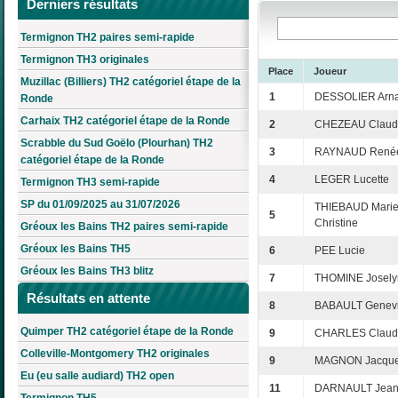
Derniers résultats
Termignon TH2 paires semi-rapide
Termignon TH3 originales
Place
Joueur
Muzillac (Billiers) TH2 catégoriel étape de la
1
DESSOLIER Arn
Ronde
Carhaix TH2 catégoriel étape de la Ronde
2
CHEZEAU Claud
Scrabble du Sud Goëlo (Plourhan) TH2
3
RAYNAUD René
catégoriel étape de la Ronde
4
LEGER Lucette
Termignon TH3 semi-rapide
SP du 01/09/2025 au 31/07/2026
THIEBAUD Marie
5
Christine
Gréoux les Bains TH2 paires semi-rapide
Gréoux les Bains TH5
6
PEE Lucie
Gréoux les Bains TH3 blitz
7
THOMINE Josely
Résultats en attente
8
BABAULT Genev
Quimper TH2 catégoriel étape de la Ronde
9
CHARLES Claude
Colleville-Montgomery TH2 originales
9
MAGNON Jacque
Eu (eu salle audiard) TH2 open
11
DARNAULT Jean-
Termignon TH5