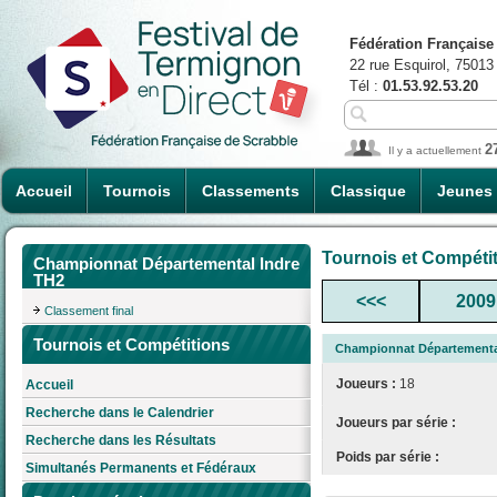
Fédération Française
22 rue Esquirol, 75013
Tél :
01.53.92.53.20
2
Il y a actuellement
Accueil
Tournois
Classements
Classique
Jeunes
Tournois et Compéti
Championnat Départemental Indre
TH2
<<<
2009
Classement final
Tournois et Compétitions
Championnat Départementa
Joueurs :
18
Accueil
Recherche dans le Calendrier
Joueurs par série :
Recherche dans les Résultats
Poids par série :
Simultanés Permanents et Fédéraux