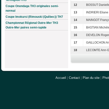
12
BOSSUT Daniell
Coupe Onondaga TH3 originales semi-
normal
13
INDRIERI Eliane
Coupe Imokursi (Rimouski (Québec)) TH7
14
MAINGOT Franço
Championnat Régional Outre-Mer TH3
Outre-Mer paires semi-rapide
15
BASTIAN Michèl
16
DEVELON Roge
17
GAILLOCHON Arl
18
LECOMTE Ann-G
Accueil
|
Contact
|
Plan du site
|
Pho