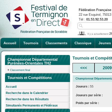
Fédération Française
22 rue Esquirol, 75013
Tél :
01.53.92.53.20
2
Il y a actuellement
Accueil
Tournois
Classements
Classique
Jeunes
Tournois et Compéti
Championnat Départemental
Pyrénées-Orientales TH2
<<<
2009
Classement final
Tournois et Compétitions
Championnat Départemental
Joueurs :
55
Accueil
Recherche dans le Calendrier
Joueurs par série :
Recherche dans les Résultats
Poids par série :
Simultanés Permanents et Fédéraux