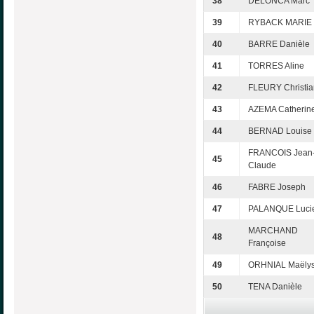
38
DELONCA Marc
39
RYBACK MARIE
40
BARRE Danièle
41
TORRES Aline
42
FLEURY Christi
43
AZEMA Catherin
44
BERNAD Louise
FRANCOIS Jean
45
Claude
46
FABRE Joseph
47
PALANQUE Luci
MARCHAND
48
Françoise
49
ORHNIAL Maëly
50
TENA Danièle