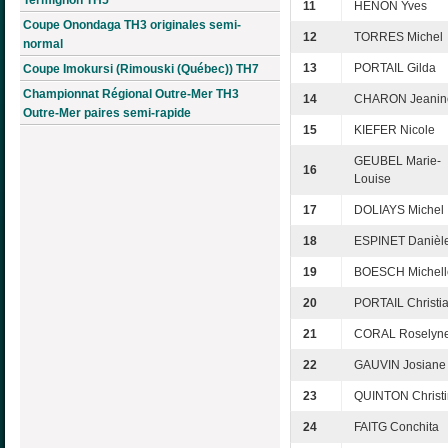
11
HÉNON Yves
Coupe Onondaga TH3 originales semi-
12
TORRES Michel
normal
13
PORTAIL Gilda
Coupe Imokursi (Rimouski (Québec)) TH7
Championnat Régional Outre-Mer TH3
14
CHARON Jeanin
Outre-Mer paires semi-rapide
15
KIEFER Nicole
GEUBEL Marie-
16
Louise
17
DOLIAYS Michel
18
ESPINET Danièl
19
BOESCH Michell
20
PORTAIL Christi
21
CORAL Roselyn
22
GAUVIN Josiane
23
QUINTON Christ
24
FAITG Conchita