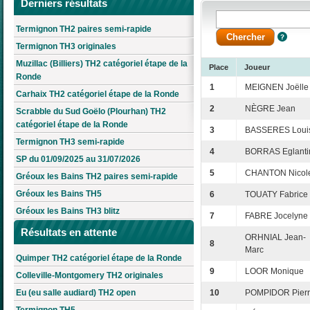
Derniers résultats
Termignon TH2 paires semi-rapide
Termignon TH3 originales
Muzillac (Billiers) TH2 catégoriel étape de la
Place
Joueur
Ronde
1
MEIGNEN Joëlle
Carhaix TH2 catégoriel étape de la Ronde
2
NÈGRE Jean
Scrabble du Sud Goëlo (Plourhan) TH2
catégoriel étape de la Ronde
3
BASSERES Loui
Termignon TH3 semi-rapide
4
BORRAS Eglanti
SP du 01/09/2025 au 31/07/2026
5
CHANTON Nicol
Gréoux les Bains TH2 paires semi-rapide
Gréoux les Bains TH5
6
TOUATY Fabrice
Gréoux les Bains TH3 blitz
7
FABRE Jocelyne
Résultats en attente
ORHNIAL Jean-
8
Marc
Quimper TH2 catégoriel étape de la Ronde
9
LOOR Monique
Colleville-Montgomery TH2 originales
Eu (eu salle audiard) TH2 open
10
POMPIDOR Pierr
Termignon TH5