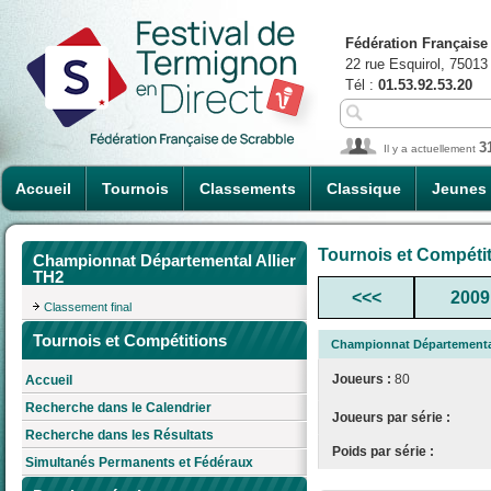
Fédération Française
22 rue Esquirol, 75013
Tél :
01.53.92.53.20
3
Il y a actuellement
Accueil
Tournois
Classements
Classique
Jeunes
Tournois et Compéti
Championnat Départemental Allier
TH2
<<<
2009
Classement final
Tournois et Compétitions
Championnat Départemental
Joueurs :
80
Accueil
Recherche dans le Calendrier
Joueurs par série :
Recherche dans les Résultats
Poids par série :
Simultanés Permanents et Fédéraux