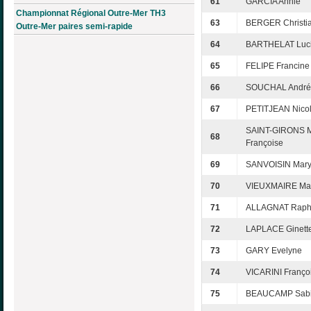
61
GARCIA Annie
Championnat Régional Outre-Mer TH3
63
BERGER Christi
Outre-Mer paires semi-rapide
64
BARTHELAT Luc
65
FELIPE Francine
66
SOUCHAL André
67
PETITJEAN Nico
SAINT-GIRONS M
68
Françoise
69
SANVOISIN Mary
70
VIEUXMAIRE Ma
71
ALLAGNAT Raph
72
LAPLACE Ginett
73
GARY Evelyne
74
VICARINI Franço
75
BEAUCAMP Sab