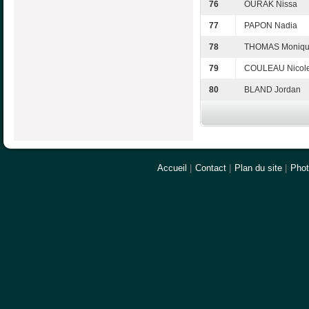
76
OURAK Nissa
77
PAPON Nadia
78
THOMAS Moniq
79
COULEAU Nicol
80
BLAND Jordan
Accueil
|
Contact
|
Plan du site
|
Pho