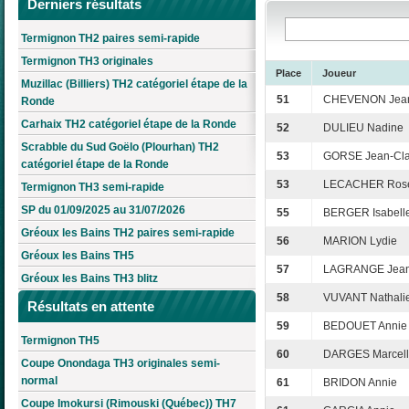
Derniers résultats
Termignon TH2 paires semi-rapide
Termignon TH3 originales
Place
Joueur
Muzillac (Billiers) TH2 catégoriel étape de la
51
CHEVENON Jean
Ronde
Carhaix TH2 catégoriel étape de la Ronde
52
DULIEU Nadine
Scrabble du Sud Goëlo (Plourhan) TH2
53
GORSE Jean-Cl
catégoriel étape de la Ronde
53
LECACHER Rose
Termignon TH3 semi-rapide
SP du 01/09/2025 au 31/07/2026
55
BERGER Isabell
Gréoux les Bains TH2 paires semi-rapide
56
MARION Lydie
Gréoux les Bains TH5
57
LAGRANGE Jea
Gréoux les Bains TH3 blitz
58
VUVANT Nathali
Résultats en attente
59
BEDOUET Annie
Termignon TH5
60
DARGES Marcel
Coupe Onondaga TH3 originales semi-
normal
61
BRIDON Annie
Coupe Imokursi (Rimouski (Québec)) TH7