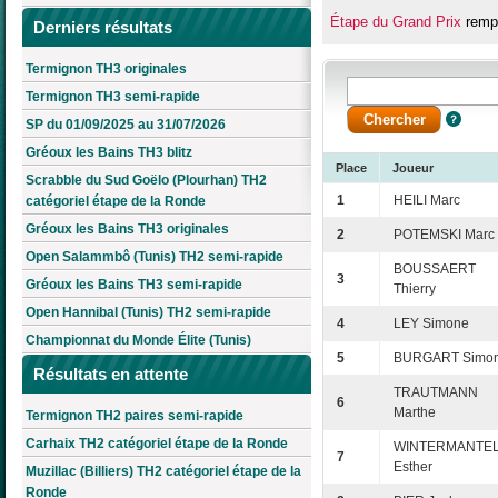
Étape du Grand Prix
rempo
Derniers résultats
Termignon TH3 originales
Termignon TH3 semi-rapide
SP du 01/09/2025 au 31/07/2026
Gréoux les Bains TH3 blitz
Place
Joueur
Scrabble du Sud Goëlo (Plourhan) TH2
1
HEILI Marc
catégoriel étape de la Ronde
Gréoux les Bains TH3 originales
2
POTEMSKI Marc
Open Salammbô (Tunis) TH2 semi-rapide
BOUSSAERT
3
Gréoux les Bains TH3 semi-rapide
Thierry
Open Hannibal (Tunis) TH2 semi-rapide
4
LEY Simone
Championnat du Monde Élite (Tunis)
5
BURGART Simo
Résultats en attente
TRAUTMANN
6
Marthe
Termignon TH2 paires semi-rapide
Carhaix TH2 catégoriel étape de la Ronde
WINTERMANTE
7
Esther
Muzillac (Billiers) TH2 catégoriel étape de la
Ronde