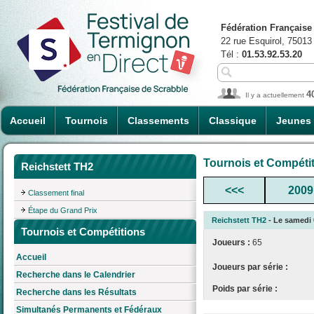
Fédération Française
22 rue Esquirol, 75013
Tél :
01.53.92.53.20
4
Il y a actuellement
Accueil
Tournois
Classements
Classique
Jeunes
Tournois et Compéti
Reichstett TH2
<<<
2009
Classement final
Étape du Grand Prix
Reichstett TH2
- Le samedi 0
Tournois et Compétitions
Joueurs :
65
Accueil
Joueurs par série :
Recherche dans le Calendrier
Poids par série :
Recherche dans les Résultats
Simultanés Permanents et Fédéraux