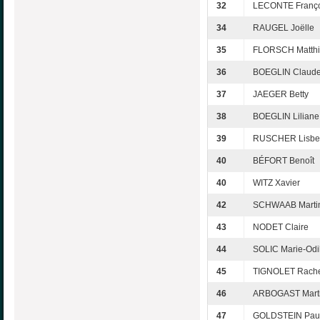
32
LECONTE Franço
34
RAUGEL Joëlle
35
FLORSCH Matth
36
BOEGLIN Claud
37
JAEGER Betty
38
BOEGLIN Liliane
39
RUSCHER Lisbe
40
BÉFORT Benoît
40
WITZ Xavier
42
SCHWAAB Marti
43
NODET Claire
44
SOLIC Marie-Odi
45
TIGNOLET Rach
46
ARBOGAST Mart
47
GOLDSTEIN Pau