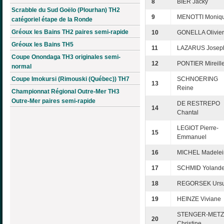
8
BIER Jacky
Scrabble du Sud Goëlo (Plourhan) TH2
9
MENOTTI Moniq
catégoriel étape de la Ronde
Gréoux les Bains TH2 paires semi-rapide
10
GONELLA Olivier
Gréoux les Bains TH5
11
LAZARUS Josep
Coupe Onondaga TH3 originales semi-
12
PONTIER Mireill
normal
Coupe Imokursi (Rimouski (Québec)) TH7
SCHNOERING
13
Reine
Championnat Régional Outre-Mer TH3
Outre-Mer paires semi-rapide
DE RESTREPO
14
Chantal
LEGIOT Pierre-
15
Emmanuel
16
MICHEL Madelei
17
SCHMID Yoland
18
REGORSEK Ursu
19
HEINZE Viviane
STENGER-METZ
20
Christine