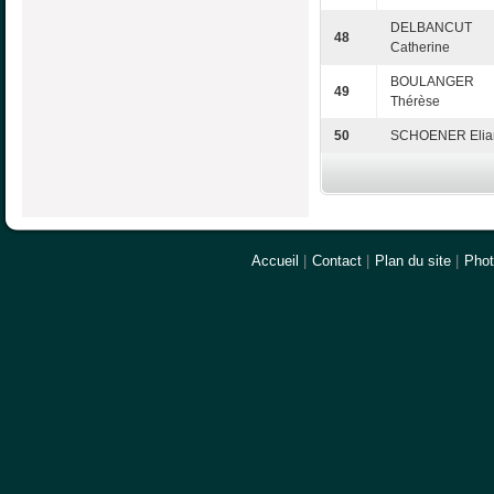
DELBANCUT
48
Catherine
BOULANGER
49
Thérèse
50
SCHOENER Elia
Accueil
|
Contact
|
Plan du site
|
Pho