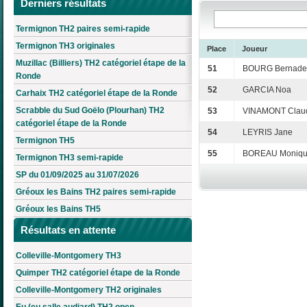
Derniers résultats
Termignon TH2 paires semi-rapide
Termignon TH3 originales
Place
Joueur
Muzillac (Billiers) TH2 catégoriel étape de la
51
BOURG Bernadet
Ronde
52
GARCIA Noa
Carhaix TH2 catégoriel étape de la Ronde
Scrabble du Sud Goëlo (Plourhan) TH2
53
VINAMONT Clau
catégoriel étape de la Ronde
54
LEYRIS Jane
Termignon TH5
55
BOREAU Moniq
Termignon TH3 semi-rapide
SP du 01/09/2025 au 31/07/2026
Gréoux les Bains TH2 paires semi-rapide
Gréoux les Bains TH5
Résultats en attente
Colleville-Montgomery TH3
Quimper TH2 catégoriel étape de la Ronde
Colleville-Montgomery TH2 originales
Eu (eu salle audiard) TH2 open