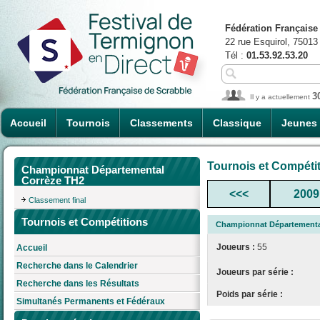
Fédération Française
22 rue Esquirol, 75013
Tél :
01.53.92.53.20
3
Il y a actuellement
Accueil
Tournois
Classements
Classique
Jeunes
Tournois et Compéti
Championnat Départemental
Corrèze TH2
<<<
2009
Classement final
Tournois et Compétitions
Championnat Départementa
Joueurs :
55
Accueil
Recherche dans le Calendrier
Joueurs par série :
Recherche dans les Résultats
Poids par série :
Simultanés Permanents et Fédéraux