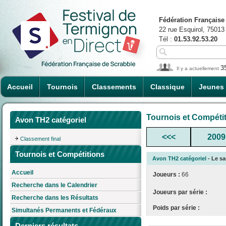
Fédération Française
22 rue Esquirol, 75013
Tél :
01.53.92.53.20
3
Il y a actuellement
Accueil
Tournois
Classements
Classique
Jeunes
Tournois et Compéti
Avon TH2 catégoriel
<<<
2009
Classement final
Tournois et Compétitions
Avon TH2 catégoriel
- Le sa
Accueil
Joueurs :
66
Recherche dans le Calendrier
Joueurs par série :
Recherche dans les Résultats
Poids par série :
Simultanés Permanents et Fédéraux
Derniers résultats