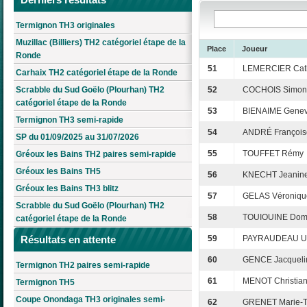
Termignon TH3 originales
Muzillac (Billiers) TH2 catégoriel étape de la
Place
Joueur
Ronde
51
LEMERCIER Cat
Carhaix TH2 catégoriel étape de la Ronde
Scrabble du Sud Goëlo (Plourhan) TH2
52
COCHOIS Simon
catégoriel étape de la Ronde
53
BIENAIME Genev
Termignon TH3 semi-rapide
54
ANDRÉ François
SP du 01/09/2025 au 31/07/2026
55
TOUFFET Rémy
Gréoux les Bains TH2 paires semi-rapide
Gréoux les Bains TH5
56
KNECHT Jeanin
Gréoux les Bains TH3 blitz
57
GELAS Véroniqu
Scrabble du Sud Goëlo (Plourhan) TH2
58
TOUIOUINE Dom
catégoriel étape de la Ronde
Résultats en attente
59
PAYRAUDEAU U
60
GENCE Jacqueli
Termignon TH2 paires semi-rapide
61
MENOT Christia
Termignon TH5
Coupe Onondaga TH3 originales semi-
62
GRENET Marie-T