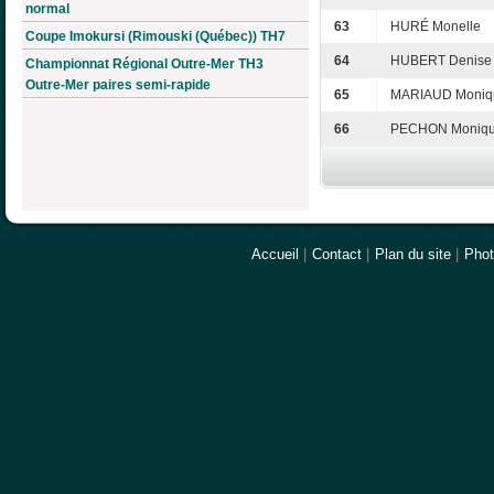
normal
63
HURÉ Monelle
Coupe Imokursi (Rimouski (Québec)) TH7
64
HUBERT Denise
Championnat Régional Outre-Mer TH3
Outre-Mer paires semi-rapide
65
MARIAUD Moniq
66
PECHON Moniq
Accueil
|
Contact
|
Plan du site
|
Pho