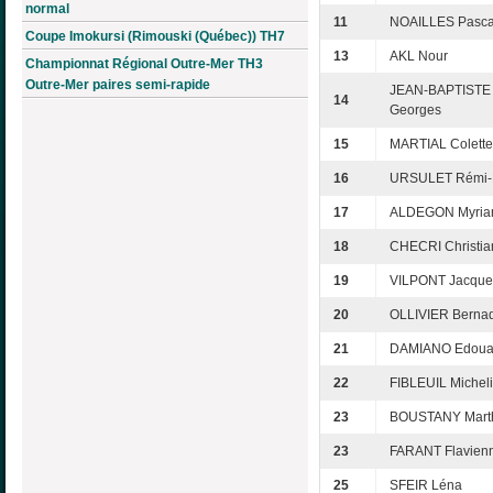
normal
11
NOAILLES Pasca
Coupe Imokursi (Rimouski (Québec)) TH7
13
AKL Nour
Championnat Régional Outre-Mer TH3
Outre-Mer paires semi-rapide
JEAN-BAPTISTE
14
Georges
15
MARTIAL Colette
16
URSULET Rémi-
17
ALDEGON Myri
18
CHECRI Christia
19
VILPONT Jacque
20
OLLIVIER Bernad
21
DAMIANO Edoua
22
FIBLEUIL Michel
23
BOUSTANY Mart
23
FARANT Flavien
25
SFEIR Léna