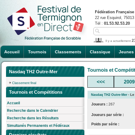
Fédération Française
22 rue Esquirol, 75013
Tél :
01.53.92.53.20
2
Il y a actuellement
Accueil
Tournois
Classements
Classique
Jeunes
Tournois et Compéti
Nasdaq TH2 Outre-Mer
<<<
2009
Classement final
Tournois et Compétitions
Nasdaq TH2 Outre-Mer
- Le 
Accueil
Joueurs :
267
Recherche dans le Calendrier
Joueurs par série :
Recherche dans les Résultats
Poids par série :
Simultanés Permanents et Fédéraux
Derniers résultats