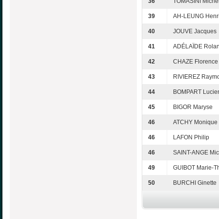
36
TOMASINI Michè
39
AH-LEUNG Henr
40
JOUVE Jacques
41
ADÉLAÏDE Rola
42
CHAZE Florence
43
RIVIEREZ Raym
44
BOMPART Lucie
45
BIGOR Maryse
46
ATCHY Monique
46
LAFON Philip
46
SAINT-ANGE Mic
49
GUIBOT Marie-T
50
BURCHI Ginette