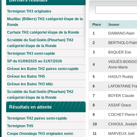
Termignon TH3 originales
Muzillac (Billiers) TH2 catégoriel étape de la
Ronde
Place
Joueur
Carhaix TH2 catégoriel étape de la Ronde
1
DAMIANO Alain
Scrabble du Sud Goëlo (Plourhan) TH2
2
BERTHOLO Patri
catégoriel étape de la Ronde
3
BAQUER Eve
Termignon TH3 semi-rapide
SP du 01/09/2025 au 31/07/2026
VIGUÈS-BOISG
4
Anne-Marie
Gréoux les Bains TH2 paires semi-rapide
Gréoux les Bains TH5
5
HAGUY Ruddy
Gréoux les Bains TH3 blitz
6
LAFONTAINE Fra
Scrabble du Sud Goëlo (Plourhan) TH2
7
BOYER Claude
catégoriel étape de la Ronde
8
ASSAF Grace
Résultats en attente
9
COCHET Pierre-
Termignon TH2 paires semi-rapide
10
CHAOUL Joséph
Termignon TH5
Coupe Onondaga TH3 originales semi-
11
MARVEUX Joël