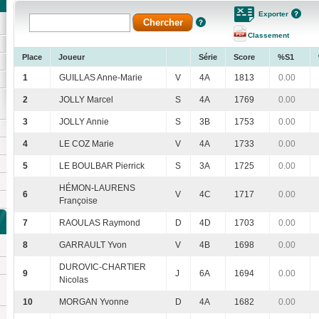
Exporter
Classement
Place
Joueur
Série
Score
%S1
1
GUILLAS Anne-Marie
V
4A
1813
0.00
2
JOLLY Marcel
S
4A
1769
0.00
3
JOLLY Annie
S
3B
1753
0.00
4
LE COZ Marie
V
4A
1733
0.00
5
LE BOULBAR Pierrick
S
3A
1725
0.00
HÉMON-LAURENS
6
V
4C
1717
0.00
Françoise
7
RAOULAS Raymond
D
4D
1703
0.00
8
GARRAULT Yvon
V
4B
1698
0.00
DUROVIC-CHARTIER
9
J
6A
1694
0.00
Nicolas
10
MORGAN Yvonne
D
4A
1682
0.00