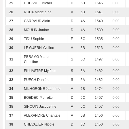
25
CHESNEL Michel
D
5B
1546
0.00
26
ROUX Madeleine
V
5B
1541
0.00
27
GARRAUD Alain
D
4A
1540
0.00
28
MOULIN Janine
D
4A
1539
0.00
29
TIDU Sophie
E
5C
1535
0.00
30
LE GUERN Yveline
V
5B
1513
0.00
PERAMO Marie-
31
S
5D
1497
0.00
Christine
32
FILLIASTRE Mylène
S
5A
1482
0.00
32
PUECH Danièle
S
5A
1482
0.00
34
MILHORGNE Jeannine
V
6B
1474
0.00
35
BOEDEC Pierrette
D
5C
1457
0.00
35
SINQUIN Jacqueline
V
5C
1457
0.00
37
ALEXANDRE Chantale
V
5B
1456
0.00
38
CHEVALIER Nicole
D
5D
1450
0.00