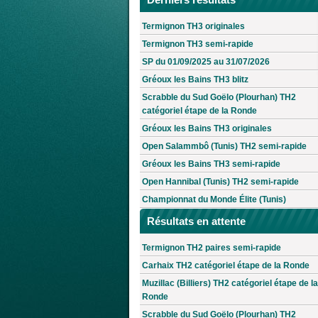
Termignon TH3 originales
Termignon TH3 semi-rapide
SP du 01/09/2025 au 31/07/2026
Gréoux les Bains TH3 blitz
Scrabble du Sud Goëlo (Plourhan) TH2
catégoriel étape de la Ronde
Gréoux les Bains TH3 originales
Open Salammbô (Tunis) TH2 semi-rapide
Gréoux les Bains TH3 semi-rapide
Open Hannibal (Tunis) TH2 semi-rapide
Championnat du Monde Élite (Tunis)
Résultats en attente
Termignon TH2 paires semi-rapide
Carhaix TH2 catégoriel étape de la Ronde
Muzillac (Billiers) TH2 catégoriel étape de la
Ronde
Scrabble du Sud Goëlo (Plourhan) TH2