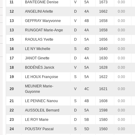
11
BANTEGNIE Denise
V
5A
1673
0.00
12
ANGELINI Arlette
D
4A
1662
0.00
13
GEFFRAY Maryvonne
V
4B
1658
0.00
13
RUNGOAT Marie-Ange
D
4A
1658
0.00
15
RAOULAS Yvette
D
5A
1656
0.00
16
LE NY Michelle
S
4D
1640
0.00
17
JANOT Ginette
D
4A
1630
0.00
18
BODÉNÈS Janick
V
5A
1628
0.00
19
LE HOUX Françoise
S
5A
1622
0.00
MEUNIER Marie-
20
V
4C
1621
0.00
Guyonne
21
LE PENNEC Nanou
S
4B
1608
0.00
22
AUSSOLEIL Bernard
D
5A
1598
0.00
23
LE ROY Marie
D
5B
1580
0.00
24
POUSTAY Pascal
S
5D
1560
0.00