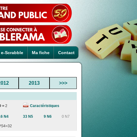
e-Scrabble
Ma fiche
Contact
2012
2013
>>>
Caractéristiques
D =
2
16 N4
33 N5
9 N6
0 N7
PS4=32