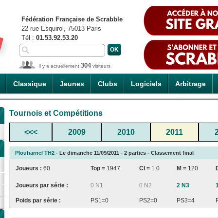
Fédération Française de Scrabble
22 rue Esquirol, 75013 Paris
Tél :
01.53.92.53.20
304
Il y a actuellement
visiteurs
Classique
Jeunes
Clubs
Logiciels
Arbitrage
Tournois et Compétitions
<<<
2009
2010
2011
Plouharnel TH2
- Le dimanche 11/09/2011 - 2 parties - Classement final
Joueurs :
60
Top =
1947
CI
=
1.0
M =
120
Joueurs par série :
0 N1
0 N2
2 N3
Poids par série :
PS1=0
PS2=0
PS3=4