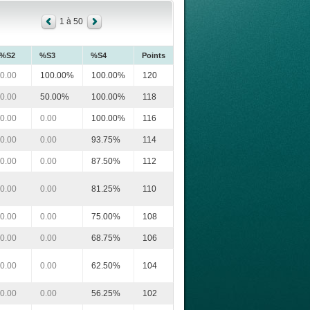
1 à 50
%S2
%S3
%S4
Points
0.00
100.00%
100.00%
120
0.00
50.00%
100.00%
118
0.00
0.00
100.00%
116
0.00
0.00
93.75%
114
0.00
0.00
87.50%
112
0.00
0.00
81.25%
110
0.00
0.00
75.00%
108
0.00
0.00
68.75%
106
0.00
0.00
62.50%
104
0.00
0.00
56.25%
102