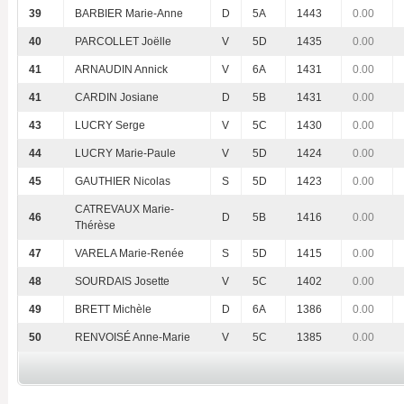
39
BARBIER Marie-Anne
D
5A
1443
0.00
40
PARCOLLET Joëlle
V
5D
1435
0.00
41
ARNAUDIN Annick
V
6A
1431
0.00
41
CARDIN Josiane
D
5B
1431
0.00
43
LUCRY Serge
V
5C
1430
0.00
44
LUCRY Marie-Paule
V
5D
1424
0.00
45
GAUTHIER Nicolas
S
5D
1423
0.00
CATREVAUX Marie-
46
D
5B
1416
0.00
Thérèse
47
VARELA Marie-Renée
S
5D
1415
0.00
48
SOURDAIS Josette
V
5C
1402
0.00
49
BRETT Michèle
D
6A
1386
0.00
50
RENVOISÉ Anne-Marie
V
5C
1385
0.00