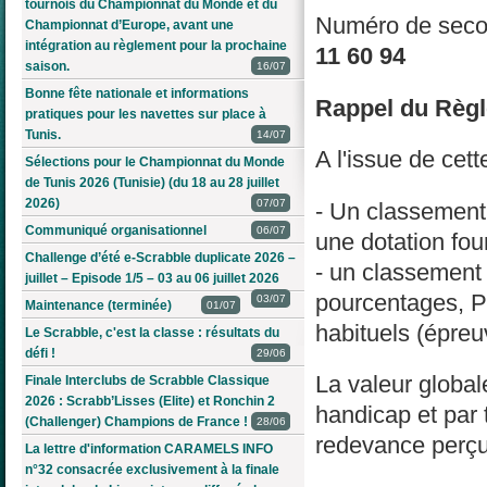
tournois du Championnat du Monde et du
Numéro de secou
Championnat d’Europe, avant une
intégration au règlement pour la prochaine
11 60 94
saison.
16/07
Bonne fête nationale et informations
Rappel du Règ
pratiques pour les navettes sur place à
Tunis.
14/07
A l'issue de cet
Sélections pour le Championnat du Monde
de Tunis 2026 (Tunisie) (du 18 au 28 juillet
2026)
07/07
- Un classement
Communiqué organisationnel
06/07
une dotation four
Challenge d’été e-Scrabble duplicate 2026 –
- un classement 
juillet – Episode 1/5 – 03 au 06 juillet 2026
pourcentages, P
03/07
Maintenance (terminée)
01/07
habituels (épre
Le Scrabble, c'est la classe : résultats du
défi !
29/06
La valeur global
Finale Interclubs de Scrabble Classique
2026 : Scrabb’Lisses (Elite) et Ronchin 2
handicap et par 
(Challenger) Champions de France !
28/06
redevance perçu
La lettre d'information CARAMELS INFO
n°32 consacrée exclusivement à la finale