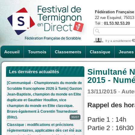
Fédération Française
22 rue Esquirol, 75013
Tél :
01.53.92.53.20
4
Il y a actuellement
Accueil
Tournois
Classements
Classique
Jeunes
Simultané N
Les dernières actualités
2015 - Numé
[Communiqué - Championnats du monde de
Scrabble francophone 2026 à Tunis] Gaston
13/11/2015
-
Aute
Jean-Baptiste, champion du monde en Elite
duplicate et Gauthier Houillon, vice
Rappel des hor
champion du monde en Elite classique.
Bravo également à Corentin Tournedouet
(Blitz).
30/07
Partie 1 : 14h
Classique : modifications et précisions
Partie 2 : 16h30
réglementaires, applicables dès cet été aux