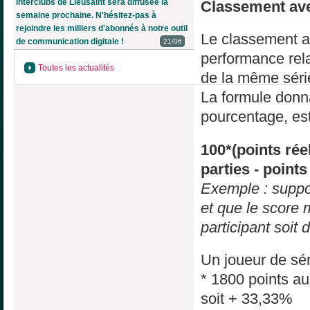
interclubs de Lieusaint sera diffusée la
Classement ave
semaine prochaine. N'hésitez-pas à
rejoindre les milliers d'abonnés à notre outil
Le classement a
de communication digitale !
21/06
performance rela
Toutes les actualités
de la même série 
La formule donn
pourcentage, est
100*(points rée
parties - point
Exemple : suppo
et que le score
participant soit 
Un joueur de sér
* 1800 points a
soit + 33,33%