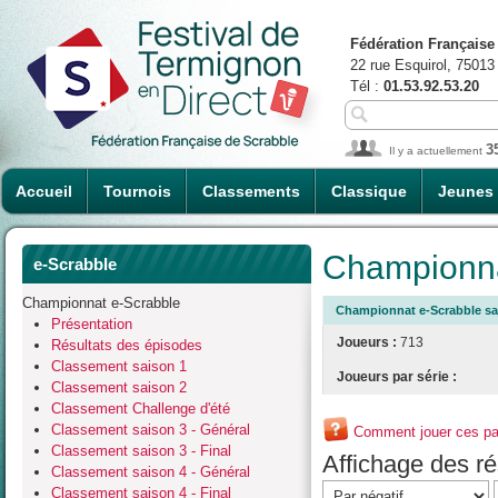
Fédération Française
22 rue Esquirol, 75013
Tél :
01.53.92.53.20
3
Il y a actuellement
Accueil
Tournois
Classements
Classique
Jeunes
Championna
e-Scrabble
Championnat e-Scrabble
Championnat e-Scrabble sai
Présentation
Joueurs :
713
Résultats des épisodes
Classement saison 1
Joueurs par série :
Classement saison 2
Classement Challenge d'été
Classement saison 3 - Général
Comment jouer ces par
Classement saison 3 - Final
Affichage des rés
Classement saison 4 - Général
Classement saison 4 - Final