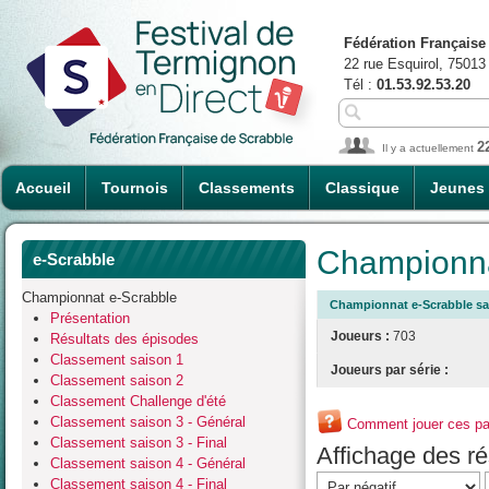
Fédération Française
22 rue Esquirol, 75013
Tél :
01.53.92.53.20
2
Il y a actuellement
Accueil
Tournois
Classements
Classique
Jeunes
Championna
e-Scrabble
Championnat e-Scrabble
Championnat e-Scrabble sai
Présentation
Joueurs :
703
Résultats des épisodes
Classement saison 1
Joueurs par série :
Classement saison 2
Classement Challenge d'été
Classement saison 3 - Général
Comment jouer ces par
Classement saison 3 - Final
Affichage des rés
Classement saison 4 - Général
Classement saison 4 - Final