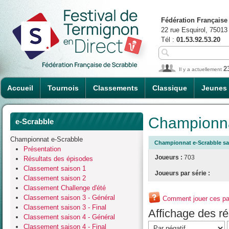
Fédération Française
22 rue Esquirol, 75013
Tél :
01.53.92.53.20
2
Il y a actuellement
Accueil
Tournois
Classements
Classique
Jeunes
Championna
e-Scrabble
Championnat e-Scrabble
Championnat e-Scrabble sai
Présentation
Joueurs :
703
Résultats des épisodes
Classement saison 1
Joueurs par série :
Classement saison 2
Classement Challenge d'été
Classement saison 3 - Général
Comment jouer ces par
Classement saison 3 - Final
Affichage des rés
Classement saison 4 - Général
Classement saison 4 - Final