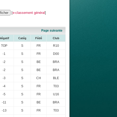
[
e-classement général
]
Page suivante
Négatif
Catég
Fédé
Club
TOP
S
FR
R10
-1
S
FR
D00
-2
S
BE
BRA
-2
S
BE
BRA
-3
S
CH
BLE
-4
S
FR
T03
-5
S
FR
U16
-11
S
BE
BRA
-13
S
FR
T03