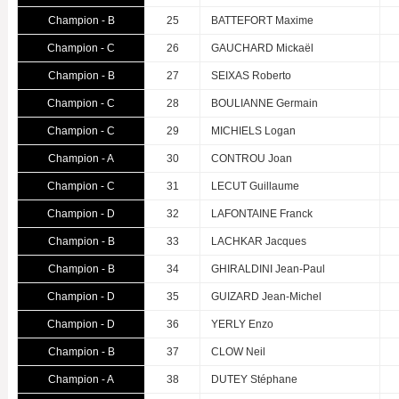
Champion - B
25
BATTEFORT Maxime
Champion - C
26
GAUCHARD Mickaël
Champion - B
27
SEIXAS Roberto
Champion - C
28
BOULIANNE Germain
Champion - C
29
MICHIELS Logan
Champion - A
30
CONTROU Joan
Champion - C
31
LECUT Guillaume
Champion - D
32
LAFONTAINE Franck
Champion - B
33
LACHKAR Jacques
Champion - B
34
GHIRALDINI Jean-Paul
Champion - D
35
GUIZARD Jean-Michel
Champion - D
36
YERLY Enzo
Champion - B
37
CLOW Neil
Champion - A
38
DUTEY Stéphane