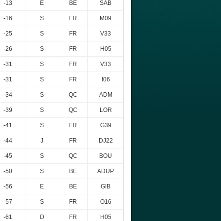
-13
E
BE
SAB
-16
S
FR
M09
-25
S
FR
V33
-26
S
FR
H05
-31
S
FR
V33
-31
S
FR
I06
-34
S
QC
ADM
-39
S
QC
LOR
-41
S
FR
G39
-44
J
FR
DJ22
-45
S
QC
BOU
-50
S
BE
ADUP
-56
E
BE
GIB
-57
S
FR
O16
-61
D
FR
H05