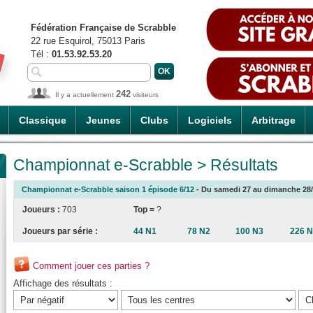
Fédération Française de Scrabble
22 rue Esquirol, 75013 Paris
Tél :
01.53.92.53.20
242
Il y a actuellement
visiteurs
Classique
Jeunes
Clubs
Logiciels
Arbitrage
Championnat e-Scrabble > Résultats
Championnat e-Scrabble saison 1 épisode 6/12
- Du samedi 27 au dimanche 28/0
Joueurs :
703
Top =
?
Joueurs par série :
44 N1
78 N2
100 N3
226 
Comment jouer ces parties ?
Affichage des résultats :