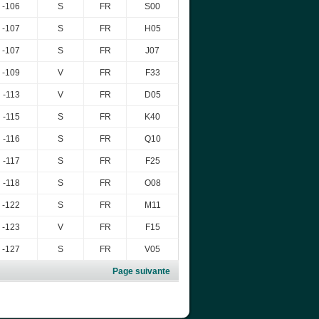
-106
S
FR
S00
-107
S
FR
H05
-107
S
FR
J07
-109
V
FR
F33
-113
V
FR
D05
-115
S
FR
K40
-116
S
FR
Q10
-117
S
FR
F25
-118
S
FR
O08
-122
S
FR
M11
-123
V
FR
F15
-127
S
FR
V05
Page suivante