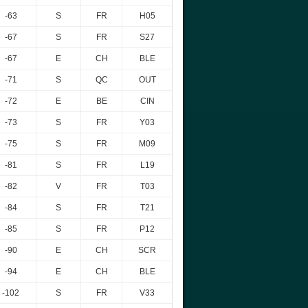
-63
S
FR
H05
-67
S
FR
S27
-67
E
CH
BLE
-71
S
QC
OUT
-72
E
BE
CIN
-73
S
FR
Y03
-75
S
FR
M09
-81
S
FR
L19
-82
V
FR
T03
-84
S
FR
T21
-85
S
FR
P12
-90
E
CH
SCR
-94
E
CH
BLE
-102
S
FR
V33