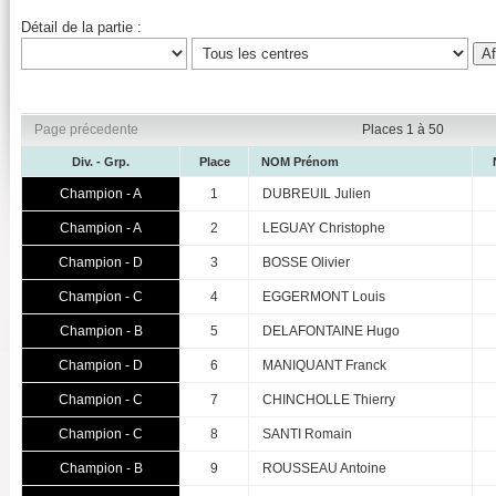
Détail de la partie :
Page précedente
Places 1 à 50
Div. - Grp.
Place
NOM Prénom
Champion - A
1
DUBREUIL Julien
Champion - A
2
LEGUAY Christophe
Champion - D
3
BOSSE Olivier
Champion - C
4
EGGERMONT Louis
Champion - B
5
DELAFONTAINE Hugo
Champion - D
6
MANIQUANT Franck
Champion - C
7
CHINCHOLLE Thierry
Champion - C
8
SANTI Romain
Champion - B
9
ROUSSEAU Antoine