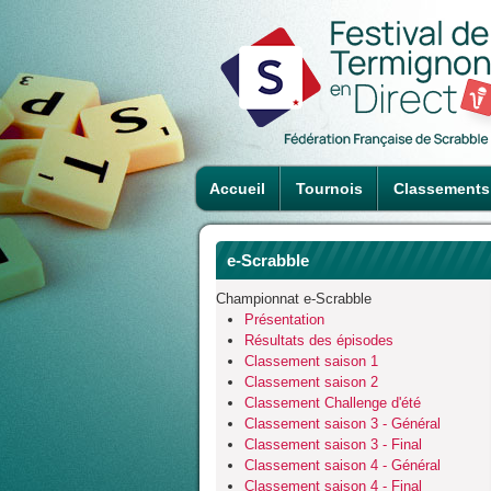
Accueil
Tournois
Classements
e-Scrabble
Championnat e-Scrabble
Présentation
Résultats des épisodes
Classement saison 1
Classement saison 2
Classement Challenge d'été
Classement saison 3 - Général
Classement saison 3 - Final
Classement saison 4 - Général
Classement saison 4 - Final