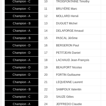
Champion - C
10
TROISFONTAINE Timothy
Champion - C
11
BRUYÈRE Marc
Champion - A
12
MOLLARD Hervé
Champion - B
13
DUGUET Michel
Champion - A
14
DELAFORGE Arnaud
Champion - B
15
PASCAL Jérôme
Champion - D
16
BERGERON Paul
Champion - D
17
PETITJEAN Daniel
Champion - A
18
LACHAUD Jean-François
Champion - D
19
BEAUFORT Nicolas
Champion - D
20
FORTIN Guillaume
Champion - A
21
LEQUENNE Laurent
Champion - B
22
SAMPOUX Valentin
Champion - C
23
SAUZE Gilles
Champion - A
24
JEFFREDO Claudie