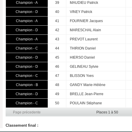
Champion - A
39
MAUDIEU Patrick
Champion - D
40
VINEY Patrick
Champion - A
41
FOURNIER Jacques
Champion - D
42
MARESCHAL Alain
Champion - A
43
PREVOT Laurent
Champion - C
44
THIRION Daniel
Champion - D
45
HIERSO Daniel
Champion - D
46
GELINEAU Sylvie
Champion - C
47
BLISSON Yves
Champion - B
48
GANDY Marie-Hélène
Champion - D
49
BRELLE Jean-Pierre
Champion - C
50
POULAIN Stéphane
Page précedente
Places 1 à 50
Classement final :