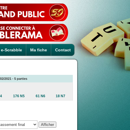
e-Scrabble
Ma fiche
Contact
2/2021 - 5 parties
N4
176 N5
61 N6
18 N7