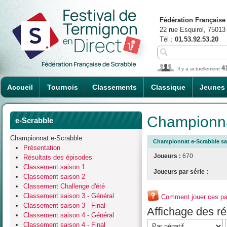
Fédération Française
22 rue Esquirol, 75013
Tél :
01.53.92.53.20
4
Il y a actuellement
Accueil
Tournois
Classements
Classique
Jeunes
Championna
e-Scrabble
Championnat e-Scrabble
Championnat e-Scrabble sa
Présentation
Joueurs :
670
Résultats des épisodes
Classement saison 1
Joueurs par série :
Classement saison 2
Classement Challenge d'été
Classement saison 3 - Général
Comment jouer ces par
Classement saison 3 - Final
Affichage des rés
Classement saison 4 - Général
Classement saison 4 - Final