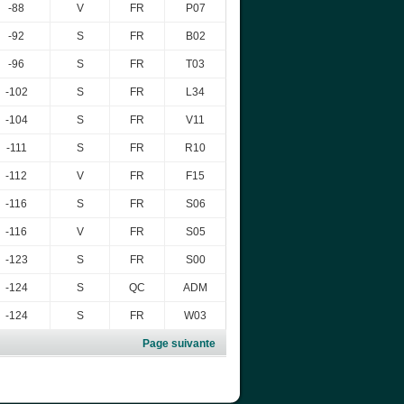
-88
V
FR
P07
-92
S
FR
B02
-96
S
FR
T03
-102
S
FR
L34
-104
S
FR
V11
-111
S
FR
R10
-112
V
FR
F15
-116
S
FR
S06
-116
V
FR
S05
-123
S
FR
S00
-124
S
QC
ADM
-124
S
FR
W03
Page suivante