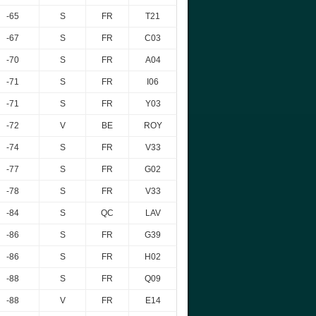
-65
S
FR
T21
-67
S
FR
C03
-70
S
FR
A04
-71
S
FR
I06
-71
S
FR
Y03
-72
V
BE
ROY
-74
S
FR
V33
-77
S
FR
G02
-78
S
FR
V33
-84
S
QC
LAV
-86
S
FR
G39
-86
S
FR
H02
-88
S
FR
Q09
-88
V
FR
E14