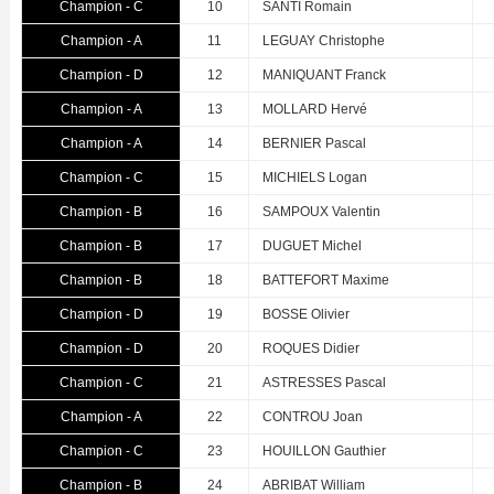
Champion - C
10
SANTI Romain
Champion - A
11
LEGUAY Christophe
Champion - D
12
MANIQUANT Franck
Champion - A
13
MOLLARD Hervé
Champion - A
14
BERNIER Pascal
Champion - C
15
MICHIELS Logan
Champion - B
16
SAMPOUX Valentin
Champion - B
17
DUGUET Michel
Champion - B
18
BATTEFORT Maxime
Champion - D
19
BOSSE Olivier
Champion - D
20
ROQUES Didier
Champion - C
21
ASTRESSES Pascal
Champion - A
22
CONTROU Joan
Champion - C
23
HOUILLON Gauthier
Champion - B
24
ABRIBAT William