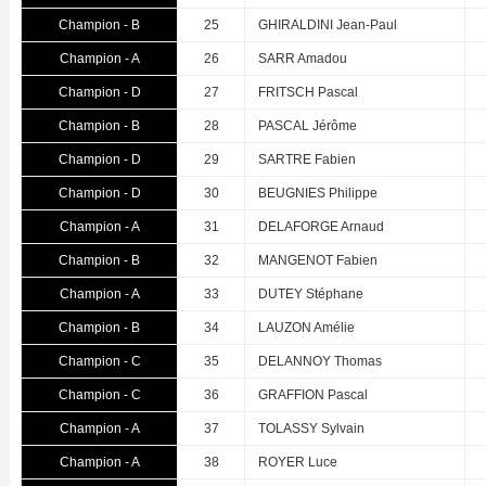
Champion - B
25
GHIRALDINI Jean-Paul
Champion - A
26
SARR Amadou
Champion - D
27
FRITSCH Pascal
Champion - B
28
PASCAL Jérôme
Champion - D
29
SARTRE Fabien
Champion - D
30
BEUGNIES Philippe
Champion - A
31
DELAFORGE Arnaud
Champion - B
32
MANGENOT Fabien
Champion - A
33
DUTEY Stéphane
Champion - B
34
LAUZON Amélie
Champion - C
35
DELANNOY Thomas
Champion - C
36
GRAFFION Pascal
Champion - A
37
TOLASSY Sylvain
Champion - A
38
ROYER Luce