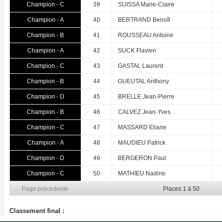
Champion - C
39
SUISSA Marie-Claire
Champion - A
40
BERTRAND Benoît
Champion - B
41
ROUSSEAU Antoine
Champion - A
42
SUCK Flavien
Champion - C
43
GASTAL Laurent
Champion - B
44
GUEUTAL Anthony
Champion - D
45
BRELLE Jean-Pierre
Champion - B
46
CALVEZ Jean-Yves
Champion - C
47
MASSARD Eliane
Champion - A
48
MAUDIEU Patrick
Champion - D
49
BERGERON Paul
Champion - C
50
MATHIEU Nadine
Page précedente
Places 1 à 50
Classement final :