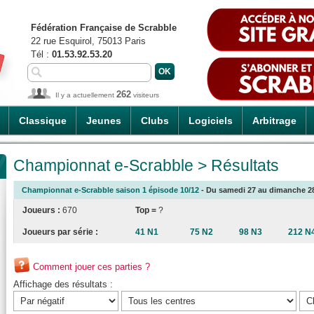
Fédération Française de Scrabble
22 rue Esquirol, 75013 Paris
Tél :
01.53.92.53.20
262
Il y a actuellement
visiteurs
Classique
Jeunes
Clubs
Logiciels
Arbitrage
Championnat e-Scrabble > Résultats
Championnat e-Scrabble saison 1 épisode 10/12
- Du samedi 27 au dimanche 28/
Joueurs :
670
Top =
?
Joueurs par série :
41 N1
75 N2
98 N3
212 N
Comment jouer ces parties ?
Affichage des résultats :