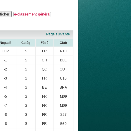
[
e-classement général
]
Page suivante
Négatif
Catég
Fédé
Club
TOP
S
FR
R10
-1
S
CH
BLE
-2
S
QC
OUT
-3
S
FR
U16
-4
S
BE
BRA
-5
S
FR
M09
-7
S
FR
M09
-8
S
FR
S27
-8
S
FR
G39