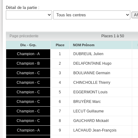
Détail de la partie :
Page précedente
Places 1 à 50
Div. - Grp.
Place
NOM Prénom
Champion - A
1
DUBREUIL Julien
Champion - B
2
DELAFONTAINE Hugo
Champion - C
3
BOULIANNE Germain
Champion - C
4
CHINCHOLLE Thierry
Champion - C
5
EGGERMONT Louis
Champion - C
6
BRUYÈRE Marc
Champion - C
7
LECUT Guillaume
Champion - C
8
GAUCHARD Mickaël
Champion - A
9
LACHAUD Jean-François