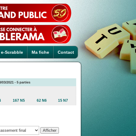
e-Scrabble
Ma fiche
Contact
03/2021 - 5 parties
4
167 N5
62 N6
15 N7