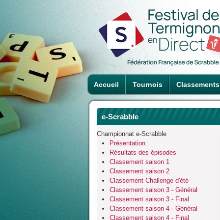
Accueil
Tournois
Classements
e-Scrabble
Championnat e-Scrabble
Présentation
Résultats des épisodes
Classement saison 1
Classement saison 2
Classement Challenge d'été
Classement saison 3 - Général
Classement saison 3 - Final
Classement saison 4 - Général
Classement saison 4 - Final