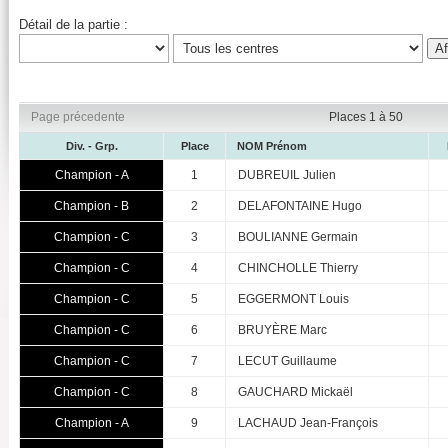
Détail de la partie :
Page précedente
Places 1 à 50
Div. - Grp.
Place
NOM Prénom
Champion - A
1
DUBREUIL Julien
Champion - B
2
DELAFONTAINE Hugo
Champion - C
3
BOULIANNE Germain
Champion - C
4
CHINCHOLLE Thierry
Champion - C
5
EGGERMONT Louis
Champion - C
6
BRUYÈRE Marc
Champion - C
7
LECUT Guillaume
Champion - C
8
GAUCHARD Mickaël
Champion - A
9
LACHAUD Jean-François