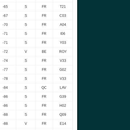
-65
S
FR
T21
-67
S
FR
C03
-70
S
FR
A04
-71
S
FR
I06
-71
S
FR
Y03
-72
V
BE
ROY
-74
S
FR
V33
-77
S
FR
G02
-78
S
FR
V33
-84
S
QC
LAV
-86
S
FR
G39
-86
S
FR
H02
-88
S
FR
Q09
-88
V
FR
E14