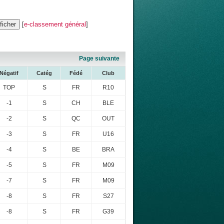
[
e-classement général
]
Page suivante
Négatif
Catég
Fédé
Club
TOP
S
FR
R10
-1
S
CH
BLE
-2
S
QC
OUT
-3
S
FR
U16
-4
S
BE
BRA
-5
S
FR
M09
-7
S
FR
M09
-8
S
FR
S27
-8
S
FR
G39