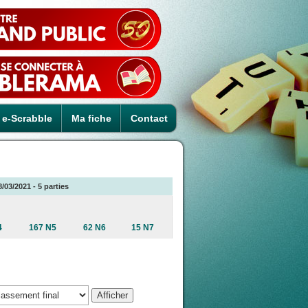
e-Scrabble
Ma fiche
Contact
03/2021 - 5 parties
4
167 N5
62 N6
15 N7