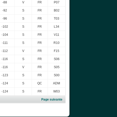
-88
V
FR
P07
-92
S
FR
B02
-96
S
FR
T03
-102
S
FR
L34
-104
S
FR
V11
-111
S
FR
R10
-112
V
FR
F15
-116
S
FR
S06
-116
V
FR
S05
-123
S
FR
S00
-124
S
QC
ADM
-124
S
FR
W03
Page suivante