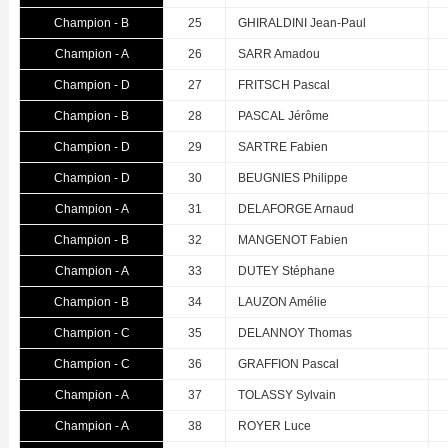
Champion - B
25
GHIRALDINI Jean-Paul
Champion - A
26
SARR Amadou
Champion - D
27
FRITSCH Pascal
Champion - B
28
PASCAL Jérôme
Champion - D
29
SARTRE Fabien
Champion - D
30
BEUGNIES Philippe
Champion - A
31
DELAFORGE Arnaud
Champion - B
32
MANGENOT Fabien
Champion - A
33
DUTEY Stéphane
Champion - B
34
LAUZON Amélie
Champion - C
35
DELANNOY Thomas
Champion - C
36
GRAFFION Pascal
Champion - A
37
TOLASSY Sylvain
Champion - A
38
ROYER Luce