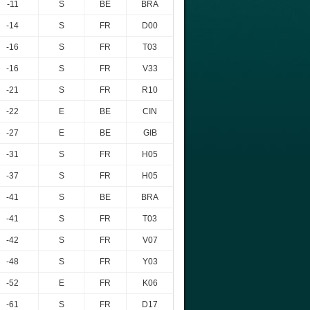
-11
S
BE
BRA
-14
S
FR
D00
-16
S
FR
T03
-16
S
FR
V33
-21
S
FR
R10
-22
E
BE
CIN
-27
E
BE
GIB
-31
S
FR
H05
-37
S
FR
H05
-41
S
BE
BRA
-41
S
FR
T03
-42
S
FR
V07
-48
S
FR
Y03
-52
E
FR
K06
-61
S
FR
D17