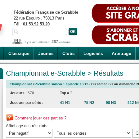
Fédération Française de Scrabble
22 rue Esquirol, 75013 Paris
Tél :
01.53.92.53.20
267
Il y a actuellement
visiteurs
Classique
Jeunes
Clubs
Logiciels
Arbitrage
Championnat e-Scrabble > Résultats
Championnat e-Scrabble saison 1 épisode 10/12
- Du samedi 27 au dimanche 28/
Joueurs :
670
Top =
?
Joueurs par série :
41 N1
75 N2
98 N3
212 N
Comment jouer ces parties ?
Affichage des résultats :