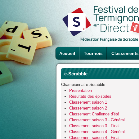
Accueil
Tournois
Classements
e-Scrabble
Championnat e-Scrabble
Présentation
Résultats des épisodes
Classement saison 1
Classement saison 2
Classement Challenge d'été
Classement saison 3 - Général
Classement saison 3 - Final
Classement saison 4 - Général
Classement saison 4 - Final