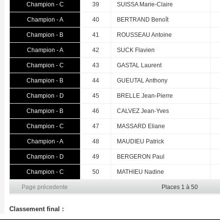
Champion - C
39
SUISSA Marie-Claire
Champion - A
40
BERTRAND Benoît
Champion - B
41
ROUSSEAU Antoine
Champion - A
42
SUCK Flavien
Champion - C
43
GASTAL Laurent
Champion - B
44
GUEUTAL Anthony
Champion - D
45
BRELLE Jean-Pierre
Champion - B
46
CALVEZ Jean-Yves
Champion - C
47
MASSARD Eliane
Champion - A
48
MAUDIEU Patrick
Champion - D
49
BERGERON Paul
Champion - C
50
MATHIEU Nadine
Page précedente
Places 1 à 50
Classement final :