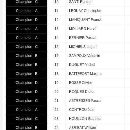
Champion - C
10
SANTI Romain
Champion - A
11
LEGUAY Christophe
Champion - D
12
MANIQUANT Franck
Champion - A
13
MOLLARD Hervé
Champion - A
14
BERNIER Pascal
Champion - C
15
MICHIELS Logan
Champion - B
16
SAMPOUX Valentin
Champion - B
17
DUGUET Michel
Champion - B
18
BATTEFORT Maxime
Champion - D
19
BOSSE Olivier
Champion - D
20
ROQUES Didier
Champion - C
21
ASTRESSES Pascal
Champion - A
22
CONTROU Joan
Champion - C
23
HOUILLON Gauthier
Champion - B
24
ABRIBAT William