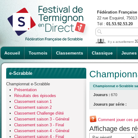
Fédération Française
22 rue Esquirol, 75013
Tél :
01.53.92.53.20
3
Il y a actuellement
Accueil
Tournois
Classements
Classique
Jeunes
Championna
e-Scrabble
Championnat e-Scrabble
Championnat e-Scrabble sa
Présentation
Joueurs :
670
Résultats des épisodes
Classement saison 1
Joueurs par série :
Classement saison 2
Classement Challenge d'été
Classement saison 3 - Général
Comment jouer ces par
Classement saison 3 - Final
Affichage des rés
Classement saison 4 - Général
Classement saison 4 - Final