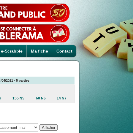
e-Scrabble
Ma fiche
Contact
04/2021 - 5 parties
4
155 N5
60 N6
14 N7