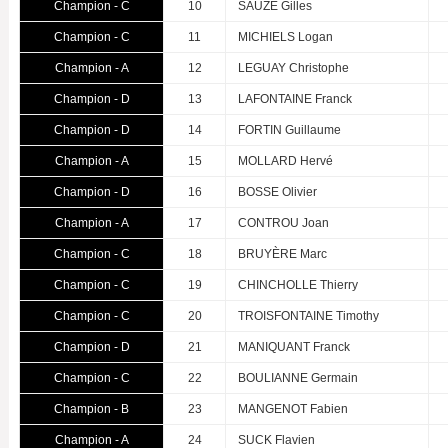
Champion - C
10
SAUZE Gilles
Champion - C
11
MICHIELS Logan
Champion - A
12
LEGUAY Christophe
Champion - D
13
LAFONTAINE Franck
Champion - D
14
FORTIN Guillaume
Champion - A
15
MOLLARD Hervé
Champion - D
16
BOSSE Olivier
Champion - A
17
CONTROU Joan
Champion - C
18
BRUYÈRE Marc
Champion - C
19
CHINCHOLLE Thierry
Champion - C
20
TROISFONTAINE Timothy
Champion - D
21
MANIQUANT Franck
Champion - C
22
BOULIANNE Germain
Champion - B
23
MANGENOT Fabien
Champion - A
24
SUCK Flavien