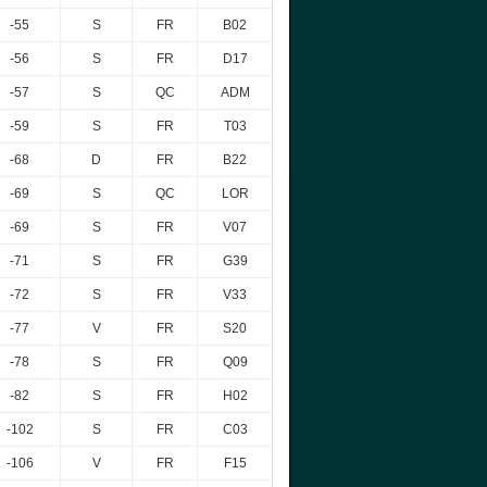
-55
S
FR
B02
-56
S
FR
D17
-57
S
QC
ADM
-59
S
FR
T03
-68
D
FR
B22
-69
S
QC
LOR
-69
S
FR
V07
-71
S
FR
G39
-72
S
FR
V33
-77
V
FR
S20
-78
S
FR
Q09
-82
S
FR
H02
-102
S
FR
C03
-106
V
FR
F15