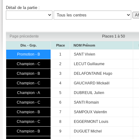
Détail de la partie :
Page précedente
Places 1 à 50
Div. - Grp.
Place
NOM Prénom
Promotion - B
1
SANT Vivien
Champion - C
2
LECUT Guillaume
Champion - B
3
DELAFONTAINE Hugo
Champion - C
4
GAUCHARD Mickaël
Champion - A
5
DUBREUIL Julien
Champion - C
6
SANTI Romain
Champion - B
7
SAMPOUX Valentin
Champion - C
8
EGGERMONT Louis
Champion - B
9
DUGUET Michel