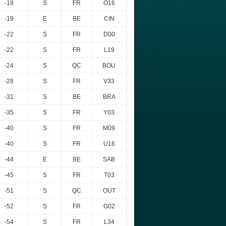
-18
S
FR
O16
-19
E
BE
CIN
-22
S
FR
D00
-22
S
FR
L19
-24
S
QC
BOU
-28
S
FR
V33
-31
S
BE
BRA
-35
S
FR
Y03
-40
S
FR
M09
-40
S
FR
U16
-44
E
BE
SAB
-45
S
FR
T03
-51
S
QC
OUT
-52
S
FR
G02
-54
S
FR
L34