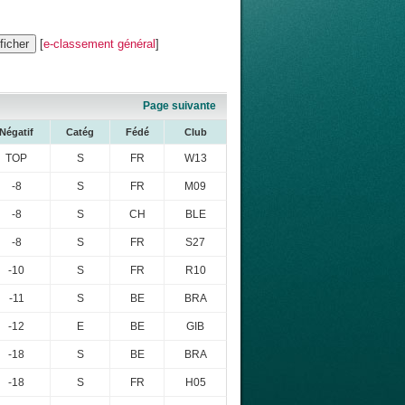
[
e-classement général
]
Page suivante
Négatif
Catég
Fédé
Club
TOP
S
FR
W13
-8
S
FR
M09
-8
S
CH
BLE
-8
S
FR
S27
-10
S
FR
R10
-11
S
BE
BRA
-12
E
BE
GIB
-18
S
BE
BRA
-18
S
FR
H05