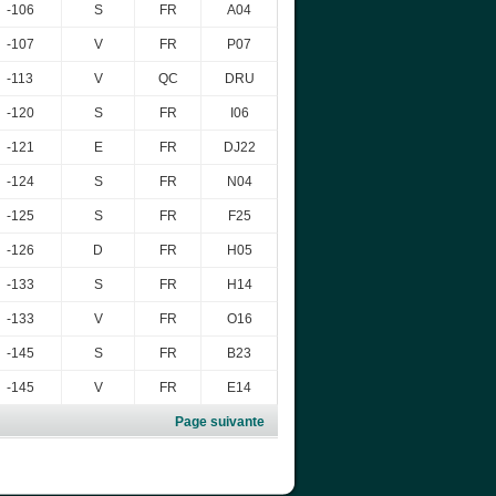
-106
S
FR
A04
-107
V
FR
P07
-113
V
QC
DRU
-120
S
FR
I06
-121
E
FR
DJ22
-124
S
FR
N04
-125
S
FR
F25
-126
D
FR
H05
-133
S
FR
H14
-133
V
FR
O16
-145
S
FR
B23
-145
V
FR
E14
Page suivante