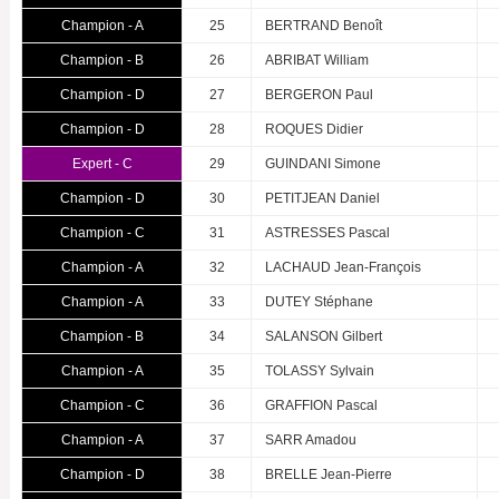
Champion - A
25
BERTRAND Benoît
Champion - B
26
ABRIBAT William
Champion - D
27
BERGERON Paul
Champion - D
28
ROQUES Didier
Expert - C
29
GUINDANI Simone
Champion - D
30
PETITJEAN Daniel
Champion - C
31
ASTRESSES Pascal
Champion - A
32
LACHAUD Jean-François
Champion - A
33
DUTEY Stéphane
Champion - B
34
SALANSON Gilbert
Champion - A
35
TOLASSY Sylvain
Champion - C
36
GRAFFION Pascal
Champion - A
37
SARR Amadou
Champion - D
38
BRELLE Jean-Pierre