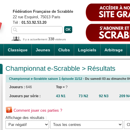
Fédération Française de Scrabble
22 rue Esquirol, 75013 Paris
Tél :
01.53.92.53.20
338
Il y a actuellement
visiteurs
Classique
Jeunes
Clubs
Logiciels
Arbitrage
Championnat e-Scrabble > Résultats
Championnat e-Scrabble saison 1 épisode 11/12
- Du samedi 03 au dimanche 04/
Joueurs :
646
Top =
?
Joueurs par série :
43 N1
73 N2
92 N3
209 N
Comment jouer ces parties ?
Affichage des résultats :