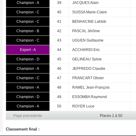
Champion - A
39
JACQUES Alain
Champion - C
40
SUISSA Marie-Claire
Champion - C
41
BENHACINE Lahbib
Champion - B
42
PASCAL Jérôme
Champion - C
43
UGUEN Guillaume
Expert - A
44
ACCHIARDI Eric
Champion - D
45
GELINEAU Sylvie
Champion - A
46
JEFFREDO Claudie
Champion - C
47
FRANCART Olivier
Champion - A
48
RAMEL Jean-François
Champion - D
49
ESSOMBA Raymond
Champion - A
50
ROYER Luce
Page précedente
Places 1 à 50
Classement final :