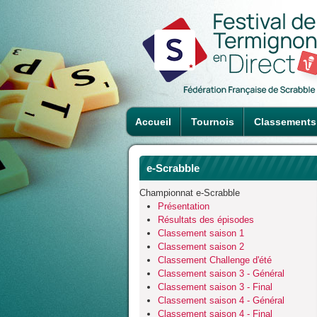
Accueil
Tournois
Classements
e-Scrabble
Championnat e-Scrabble
Présentation
Résultats des épisodes
Classement saison 1
Classement saison 2
Classement Challenge d'été
Classement saison 3 - Général
Classement saison 3 - Final
Classement saison 4 - Général
Classement saison 4 - Final