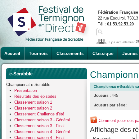
Fédération Française
22 rue Esquirol, 75013
Tél :
01.53.92.53.20
2
Il y a actuellement
Accueil
Tournois
Classements
Classique
Jeunes
Championna
e-Scrabble
Championnat e-Scrabble
Championnat e-Scrabble sa
Présentation
Joueurs :
445
Résultats des épisodes
Classement saison 1
Joueurs par série :
Classement saison 2
Classement Challenge d'été
Classement saison 3 - Général
Comment jouer ces par
Classement saison 3 - Final
Affichage des rés
Classement saison 4 - Général
Classement saison 4 - Final