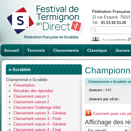
Fédération Française
22 rue Esquirol, 75013
Tél :
01.53.92.53.20
2
Il y a actuellement
Accueil
Tournois
Classements
Classique
Jeunes
Championna
e-Scrabble
Championnat e-Scrabble
Championnat e-Scrabble sa
Présentation
Joueurs :
445
Résultats des épisodes
Classement saison 1
Joueurs par série :
Classement saison 2
Classement Challenge d'été
Classement saison 3 - Général
Comment jouer ces par
Classement saison 3 - Final
Affichage des rés
Classement saison 4 - Général
Classement saison 4 - Final