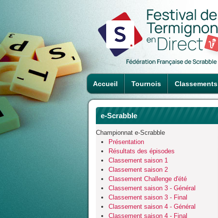
Accueil
Tournois
Classements
e-Scrabble
Championnat e-Scrabble
Présentation
Résultats des épisodes
Classement saison 1
Classement saison 2
Classement Challenge d'été
Classement saison 3 - Général
Classement saison 3 - Final
Classement saison 4 - Général
Classement saison 4 - Final