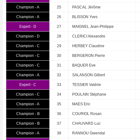
Champion - A
25
PASCAL Jérôme
Champion - A
26
BLISSON Yves
Expert - D
27
MAIGNEL Jean-Philippe
Champion - D
28
CLERICI Alexandre
Champion - C
29
HERBEY Claudine
Champion - C
30
BERGERON Pierre
Champion - C
31
BAQUER Eve
Champion - A
32
SALANSON Gilbert
Expert - C
33
TESSIER Valérie
Champion - C
34
POULAIN Stéphane
Champion - A
35
MAES Eric
Champion - B
36
COURIOL Rosan
Champion - B
37
CHAUVARD Luc
Champion - A
38
RANNOU Gwendal