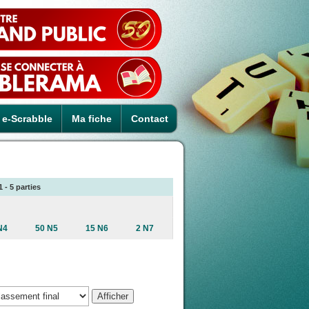
e-Scrabble
Ma fiche
Contact
 - 5 parties
N4
50 N5
15 N6
2 N7