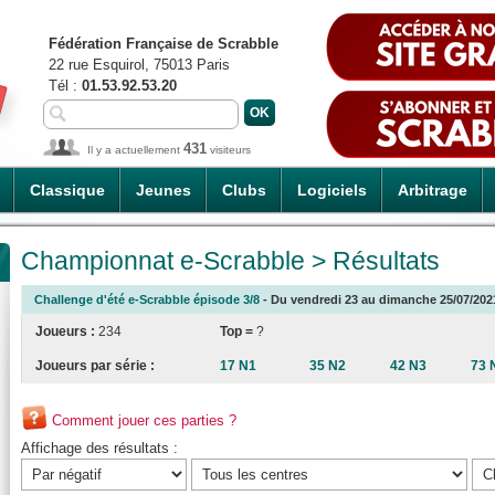
Fédération Française de Scrabble
22 rue Esquirol, 75013 Paris
Tél :
01.53.92.53.20
431
Il y a actuellement
visiteurs
Classique
Jeunes
Clubs
Logiciels
Arbitrage
Championnat e-Scrabble > Résultats
Challenge d'été e-Scrabble épisode 3/8
- Du vendredi 23 au dimanche 25/07/2021
Joueurs :
234
Top =
?
Joueurs par série :
17 N1
35 N2
42 N3
73 
Comment jouer ces parties ?
Affichage des résultats :