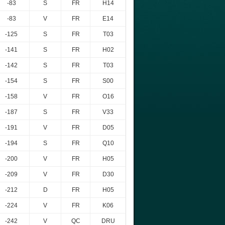
-83
S
FR
H14
-83
V
FR
E14
-125
S
FR
T03
-141
S
FR
H02
-142
S
FR
T03
-154
S
FR
S00
-158
V
FR
O16
-187
S
FR
V33
-191
V
FR
D05
-194
S
FR
Q10
-200
V
FR
H05
-209
V
FR
D30
-212
D
FR
H05
-224
V
FR
K06
-242
V
QC
DRU