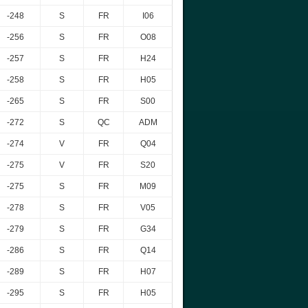
-248
S
FR
I06
-256
S
FR
O08
-257
S
FR
H24
-258
S
FR
H05
-265
S
FR
S00
-272
S
QC
ADM
-274
V
FR
Q04
-275
V
FR
S20
-275
S
FR
M09
-278
S
FR
V05
-279
S
FR
G34
-286
S
FR
Q14
-289
S
FR
H07
-295
S
FR
H05