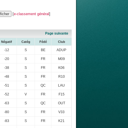
[
e-classement général
]
Page suivante
Négatif
Catég
Fédé
Club
-12
S
BE
ADUP
-20
S
FR
M09
-38
S
FR
K06
-48
S
FR
R10
-51
S
QC
LAU
-52
V
FR
F15
-63
S
QC
OUT
-80
S
FR
V33
-83
S
FR
K21