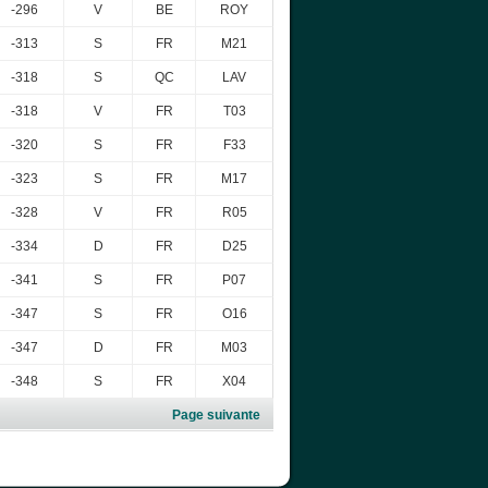
-296
V
BE
ROY
-313
S
FR
M21
-318
S
QC
LAV
-318
V
FR
T03
-320
S
FR
F33
-323
S
FR
M17
-328
V
FR
R05
-334
D
FR
D25
-341
S
FR
P07
-347
S
FR
O16
-347
D
FR
M03
-348
S
FR
X04
Page suivante