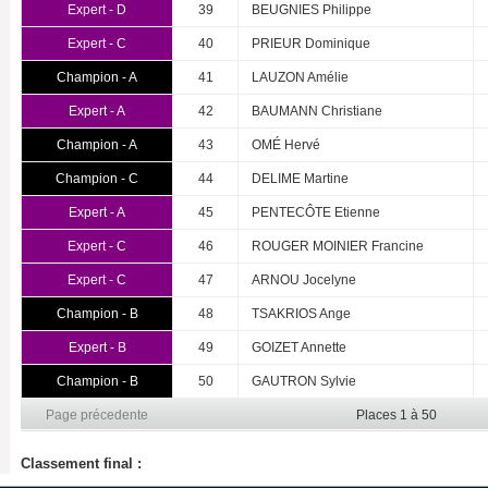
Expert - D
39
BEUGNIES Philippe
Expert - C
40
PRIEUR Dominique
Champion - A
41
LAUZON Amélie
Expert - A
42
BAUMANN Christiane
Champion - A
43
OMÉ Hervé
Champion - C
44
DELIME Martine
Expert - A
45
PENTECÔTE Etienne
Expert - C
46
ROUGER MOINIER Francine
Expert - C
47
ARNOU Jocelyne
Champion - B
48
TSAKRIOS Ange
Expert - B
49
GOIZET Annette
Champion - B
50
GAUTRON Sylvie
Page précedente
Places 1 à 50
Classement final :