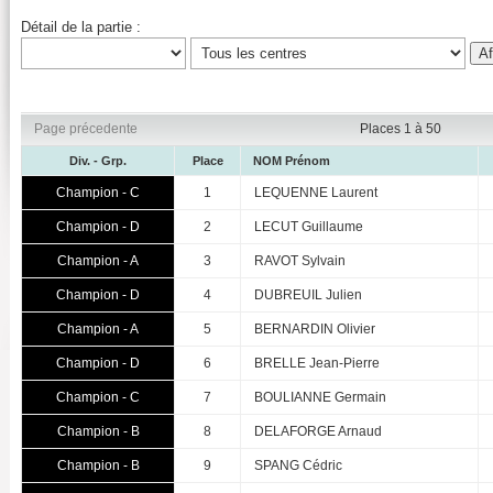
Détail de la partie :
Page précedente
Places 1 à 50
Div. - Grp.
Place
NOM Prénom
Champion - C
1
LEQUENNE Laurent
Champion - D
2
LECUT Guillaume
Champion - A
3
RAVOT Sylvain
Champion - D
4
DUBREUIL Julien
Champion - A
5
BERNARDIN Olivier
Champion - D
6
BRELLE Jean-Pierre
Champion - C
7
BOULIANNE Germain
Champion - B
8
DELAFORGE Arnaud
Champion - B
9
SPANG Cédric