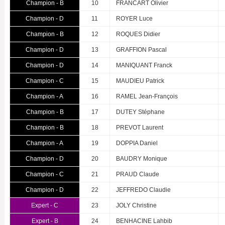
Champion - B
10
FRANCART Olivier
Champion - D
11
ROYER Luce
Champion - B
12
ROQUES Didier
Champion - D
13
GRAFFION Pascal
Champion - D
14
MANIQUANT Franck
Champion - C
15
MAUDIEU Patrick
Champion - A
16
RAMEL Jean-François
Champion - B
17
DUTEY Stéphane
Champion - B
18
PREVOT Laurent
Champion - A
19
DOPPIA Daniel
Champion - D
20
BAUDRY Monique
Champion - C
21
PRAUD Claude
Champion - D
22
JEFFREDO Claudie
Expert - C
23
JOLY Christine
Expert - B
24
BENHACINE Lahbib