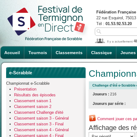
Fédération Française
22 rue Esquirol, 75013
Tél :
01.53.92.53.20
4
Il y a actuellement
Accueil
Tournois
Classements
Classique
Jeunes
Championna
e-Scrabble
Championnat e-Scrabble
Challenge d'été e-Scrabble 
Présentation
Joueurs :
216
Résultats des épisodes
Classement saison 1
Joueurs par série :
Classement saison 2
Classement Challenge d'été
Classement saison 3 - Général
Comment jouer ces par
Classement saison 3 - Final
Affichage des rés
Classement saison 4 - Général
Classement saison 4 - Final