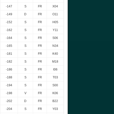
-147
S
FR
X04
-149
D
FR
O11
-152
S
FR
H05
-162
S
FR
Y11
-164
S
FR
S06
-165
S
FR
N34
-181
S
FR
K40
-182
S
FR
M18
-186
S
FR
I06
-188
S
FR
T03
-194
S
FR
S00
-198
V
FR
K06
-202
D
FR
B22
-204
S
FR
Y03