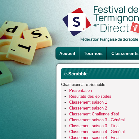
Accueil
Tournois
Classements
e-Scrabble
Championnat e-Scrabble
Présentation
Résultats des épisodes
Classement saison 1
Classement saison 2
Classement Challenge d'été
Classement saison 3 - Général
Classement saison 3 - Final
Classement saison 4 - Général
Classement saison 4 - Final