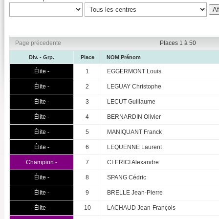
Page précedente
Places 1 à 50
Div. - Grp.
Place
NOM Prénom
Élite -
1
EGGERMONT Louis
Élite -
2
LEGUAY Christophe
Élite -
3
LECUT Guillaume
Élite -
4
BERNARDIN Olivier
Élite -
5
MANIQUANT Franck
Élite -
6
LEQUENNE Laurent
Champion -
7
CLERICI Alexandre
Élite -
8
SPANG Cédric
Élite -
9
BRELLE Jean-Pierre
Élite -
10
LACHAUD Jean-François