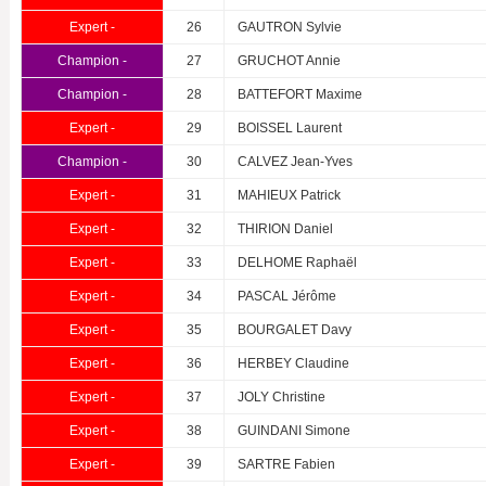
Expert -
26
GAUTRON Sylvie
Champion -
27
GRUCHOT Annie
Champion -
28
BATTEFORT Maxime
Expert -
29
BOISSEL Laurent
Champion -
30
CALVEZ Jean-Yves
Expert -
31
MAHIEUX Patrick
Expert -
32
THIRION Daniel
Expert -
33
DELHOME Raphaël
Expert -
34
PASCAL Jérôme
Expert -
35
BOURGALET Davy
Expert -
36
HERBEY Claudine
Expert -
37
JOLY Christine
Expert -
38
GUINDANI Simone
Expert -
39
SARTRE Fabien