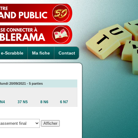
e-Scrabble
Ma fiche
Contact
lundi 20/09/2021 - 5 parties
 N4
37 N5
8 N6
6 N7