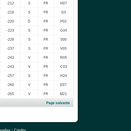
-212
S
FR
H07
-218
S
FR
I10
-220
D
FR
P02
-223
S
FR
G34
-228
S
FR
S00
-237
S
FR
V05
-243
V
FR
R05
-243
V
FR
C03
-257
S
FR
H24
-260
V
FR
E07
-265
V
FR
M21
Page suivante
nelles
|
Crédits