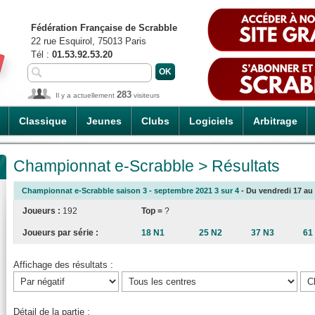
Fédération Française de Scrabble
22 rue Esquirol, 75013 Paris
Tél :
01.53.92.53.20
283
Il y a actuellement
visiteurs
Classique
Jeunes
Clubs
Logiciels
Arbitrage
Championnat e-Scrabble > Résultats
Championnat e-Scrabble saison 3 - septembre 2021 3 sur 4
- Du vendredi 17 au 
Joueurs :
192
Top =
?
Joueurs par série :
18 N1
25 N2
37 N3
61
Affichage des résultats :
Détail de la partie :