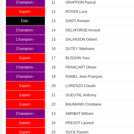
Champion -
11
GRAFFION Pascal
Expert -
12
ROYER Luce
Élite -
13
SANTI Romain
Champion -
14
DELAFORGE Arnaud
Champion -
15
SALANSON Gilbert
Champion -
16
DUTEY Stéphane
Expert -
17
BLISSON Yves
Champion -
18
FRANCART Olivier
Champion -
19
RAMEL Jean-François
Expert -
20
LORENZO Claude
Expert -
21
GUEUTAL Anthony
Expert -
22
BAUMANN Christiane
Champion -
23
ABRIBAT William
Expert -
24
PREVOT Laurent
Expert -
25
SUCK Flavien