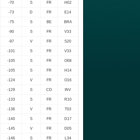
-70
S
FR
H02
-73
D
FR
E14
-75
S
BE
BRA
-90
S
FR
V33
-97
V
FR
S20
-101
S
FR
V33
-105
S
FR
O08
-105
S
FR
H14
-124
V
FR
O16
-129
S
CD
INV
-133
S
FR
R10
-136
V
FR
T03
-140
S
FR
D17
-145
V
FR
D05
-146
S
FR
L34