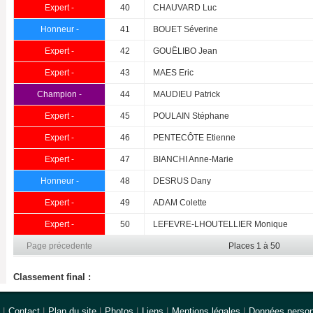
Expert -
40
CHAUVARD Luc
Honneur -
41
BOUET Séverine
Expert -
42
GOUËLIBO Jean
Expert -
43
MAES Eric
Champion -
44
MAUDIEU Patrick
Expert -
45
POULAIN Stéphane
Expert -
46
PENTECÔTE Etienne
Expert -
47
BIANCHI Anne-Marie
Honneur -
48
DESRUS Dany
Expert -
49
ADAM Colette
Expert -
50
LEFEVRE-LHOUTELLIER Monique
Page précedente
Places 1 à 50
Classement final :
|
Contact
|
Plan du site
|
Photos
|
Liens
|
Mentions légales
|
Données person