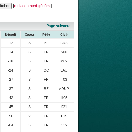
[
e-classement général
]
Page suivante
Négatif
Catég
Fédé
Club
-12
S
BE
BRA
-14
S
FR
S00
-18
S
FR
M09
-24
S
QC
LAU
-27
S
FR
T03
-37
S
BE
ADUP
-42
S
FR
H05
-45
S
FR
K21
-56
V
FR
F15
-64
S
FR
G39