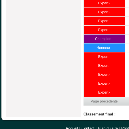
Expert -
Expert -
Expert -
Expert -
Champion -
Honneur -
Expert -
Expert -
Expert -
Expert -
Expert -
Page précedente
Classement final :
Accueil
|
Contact
|
Plan du site
|
Pho