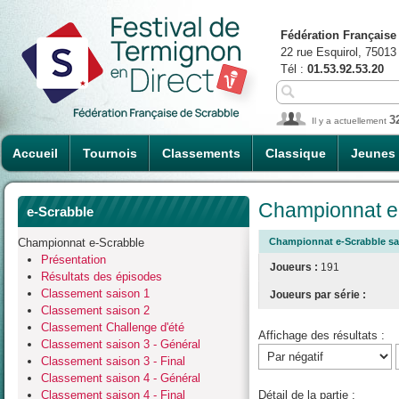
Fédération Française
22 rue Esquirol, 75013
Tél :
01.53.92.53.20
3
Il y a actuellement
Accueil
Tournois
Classements
Classique
Jeunes
Championnat e-
e-Scrabble
Championnat e-Scrabble
Championnat e-Scrabble sai
Présentation
Joueurs :
191
Résultats des épisodes
Classement saison 1
Joueurs par série :
Classement saison 2
Classement Challenge d'été
Affichage des résultats :
Classement saison 3 - Général
Classement saison 3 - Final
Classement saison 4 - Général
Classement saison 4 - Final
Détail de la partie :