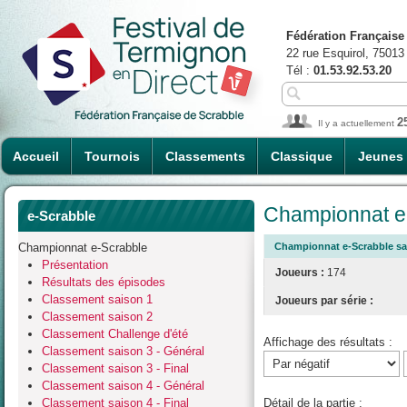
Fédération Française
22 rue Esquirol, 75013
Tél :
01.53.92.53.20
2
Il y a actuellement
Accueil
Tournois
Classements
Classique
Jeunes
Championnat e-
e-Scrabble
Championnat e-Scrabble
Championnat e-Scrabble sai
Présentation
Joueurs :
174
Résultats des épisodes
Classement saison 1
Joueurs par série :
Classement saison 2
Classement Challenge d'été
Affichage des résultats :
Classement saison 3 - Général
Classement saison 3 - Final
Classement saison 4 - Général
Classement saison 4 - Final
Détail de la partie :