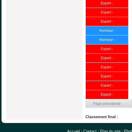
Expert -
Expert -
Expert -
Honneur -
Honneur -
Expert -
Expert -
Expert -
Expert -
Expert -
Expert -
Page précedente
Classement final :
Accueil
|
Contact
|
Plan du site
|
Pho