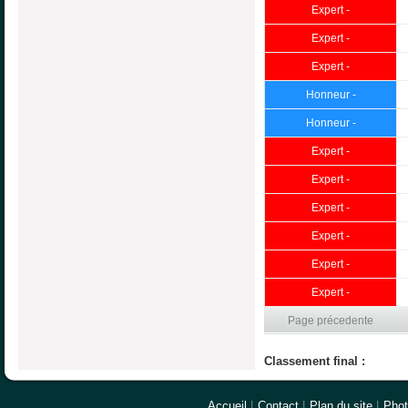
Expert -
Expert -
Expert -
Honneur -
Honneur -
Expert -
Expert -
Expert -
Expert -
Expert -
Expert -
Page précedente
Classement final :
Accueil
|
Contact
|
Plan du site
|
Pho