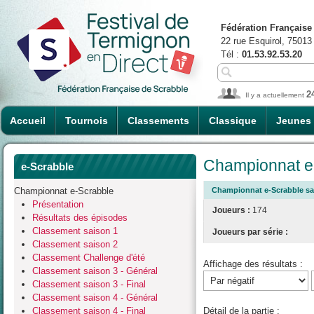
Fédération Française
22 rue Esquirol, 75013
Tél :
01.53.92.53.20
2
Il y a actuellement
Accueil
Tournois
Classements
Classique
Jeunes
Championnat e-
e-Scrabble
Championnat e-Scrabble
Championnat e-Scrabble sai
Présentation
Joueurs :
174
Résultats des épisodes
Classement saison 1
Joueurs par série :
Classement saison 2
Classement Challenge d'été
Affichage des résultats :
Classement saison 3 - Général
Classement saison 3 - Final
Classement saison 4 - Général
Classement saison 4 - Final
Détail de la partie :