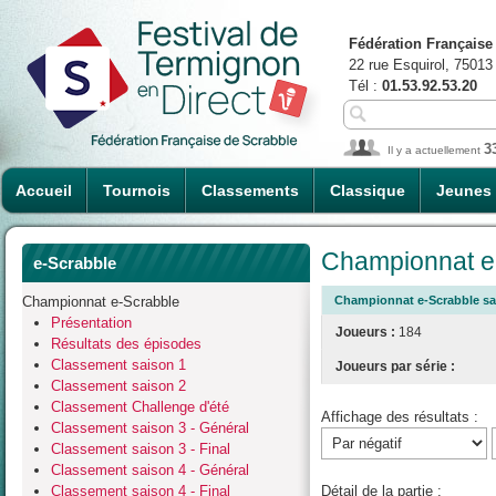
Fédération Française
22 rue Esquirol, 75013
Tél :
01.53.92.53.20
3
Il y a actuellement
Accueil
Tournois
Classements
Classique
Jeunes
Championnat e-
e-Scrabble
Championnat e-Scrabble
Championnat e-Scrabble sai
Présentation
Joueurs :
184
Résultats des épisodes
Classement saison 1
Joueurs par série :
Classement saison 2
Classement Challenge d'été
Affichage des résultats :
Classement saison 3 - Général
Classement saison 3 - Final
Classement saison 4 - Général
Classement saison 4 - Final
Détail de la partie :