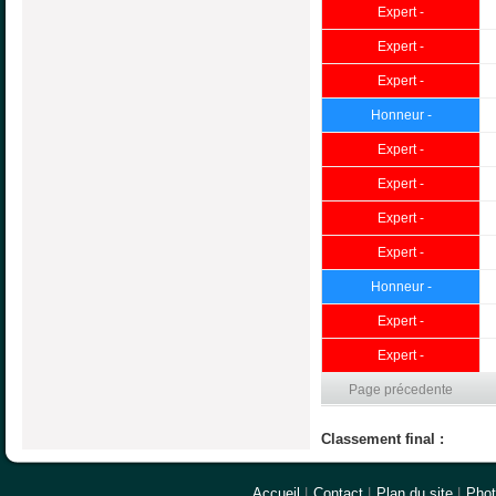
Expert -
Expert -
Expert -
Honneur -
Expert -
Expert -
Expert -
Expert -
Honneur -
Expert -
Expert -
Page précedente
Classement final :
Accueil
|
Contact
|
Plan du site
|
Pho