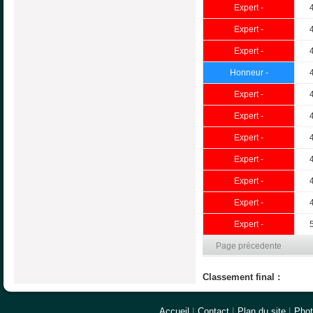
Expert -
Expert -
Expert -
Honneur -
Expert -
Expert -
Expert -
Expert -
Expert -
Expert -
Expert -
Page précedente
Classement final :
Accueil
|
Contact
|
Plan du site
|
Pho