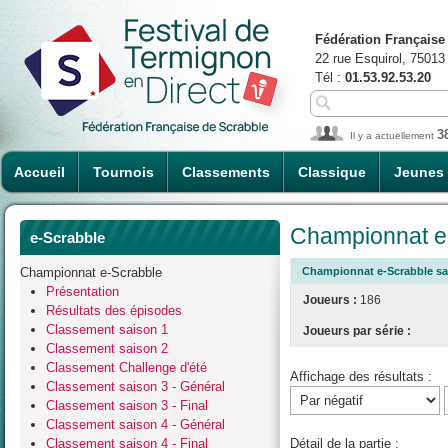
Fédération Française
22 rue Esquirol, 75013
Tél :
01.53.92.53.20
3
Il y a actuellement
Accueil
Tournois
Classements
Classique
Jeunes
Championnat e-
e-Scrabble
Championnat e-Scrabble
Championnat e-Scrabble sai
Présentation
Joueurs :
186
Résultats des épisodes
Classement saison 1
Joueurs par série :
Classement saison 2
Classement Challenge d'été
Affichage des résultats :
Classement saison 3 - Général
Classement saison 3 - Final
Classement saison 4 - Général
Classement saison 4 - Final
Détail de la partie :