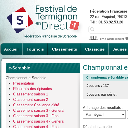
Fédération Française
22 rue Esquirol, 75013
Tél :
01.53.92.53.20
4
Il y a actuellement
Accueil
Tournois
Classements
Classique
Jeunes
Championnat e-
e-Scrabble
Championnat e-Scrabble
Championnat e-Scrabble sais
Présentation
Joueurs :
137
Résultats des épisodes
Classement saison 1
Joueurs par série :
Classement saison 2
Classement Challenge d'été
Affichage des résultats :
Classement saison 3 - Général
Classement saison 3 - Final
Classement saison 4 - Général
Classement saison 4 - Final
Détail de la partie :