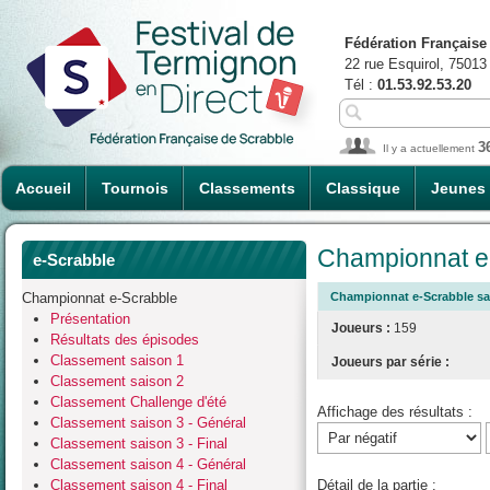
Fédération Française
22 rue Esquirol, 75013
Tél :
01.53.92.53.20
3
Il y a actuellement
Accueil
Tournois
Classements
Classique
Jeunes
Championnat e-
e-Scrabble
Championnat e-Scrabble
Championnat e-Scrabble sais
Présentation
Joueurs :
159
Résultats des épisodes
Classement saison 1
Joueurs par série :
Classement saison 2
Classement Challenge d'été
Affichage des résultats :
Classement saison 3 - Général
Classement saison 3 - Final
Classement saison 4 - Général
Classement saison 4 - Final
Détail de la partie :