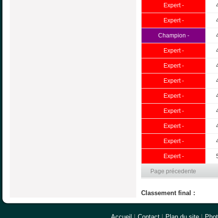
Expert -
Expert -
Champion -
Expert -
Expert -
Expert -
Expert -
Expert -
Expert -
Expert -
Expert -
Page précedente
Classement final :
Accueil
|
Contact
|
Plan du site
|
Pho