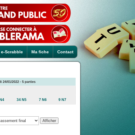
e-Scrabble
Ma fiche
Contact
 24/01/2022 - 5 parties
 N4
34 N5
7 N6
9 N7