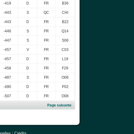
-419
D
FR
B36
-443
S
QC
CHI
-443
D
FR
B22
-446
S
FR
Q14
-447
S
FR
S06
-457
V
FR
C03
-457
D
FR
L19
-458
D
FR
F29
-487
S
FR
O08
-490
D
FR
P02
-507
D
FR
O08
Page suivante
nelles
|
Crédits