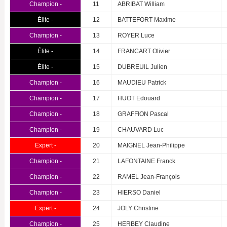
Champion -
11
ABRIBAT William
Élite -
12
BATTEFORT Maxime
Champion -
13
ROYER Luce
Élite -
14
FRANCART Olivier
Élite -
15
DUBREUIL Julien
Champion -
16
MAUDIEU Patrick
Champion -
17
HUOT Edouard
Champion -
18
GRAFFION Pascal
Champion -
19
CHAUVARD Luc
Expert -
20
MAIGNEL Jean-Philippe
Champion -
21
LAFONTAINE Franck
Champion -
22
RAMEL Jean-François
Champion -
23
HIERSO Daniel
Expert -
24
JOLY Christine
Champion -
25
HERBEY Claudine