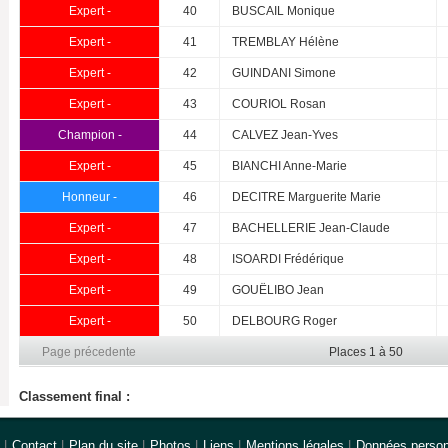
Expert -
40
BUSCAIL Monique
Expert -
41
TREMBLAY Hélène
Expert -
42
GUINDANI Simone
Expert -
43
COURIOL Rosan
Champion -
44
CALVEZ Jean-Yves
Expert -
45
BIANCHI Anne-Marie
Honneur -
46
DECITRE Marguerite Marie
Expert -
47
BACHELLERIE Jean-Claude
Expert -
48
ISOARDI Frédérique
Expert -
49
GOUËLIBO Jean
Expert -
50
DELBOURG Roger
Page précedente
Places 1 à 50
Classement final :
|
Contact
|
Plan du site
|
Photos
|
Liens
|
Mentions légales
|
Données person