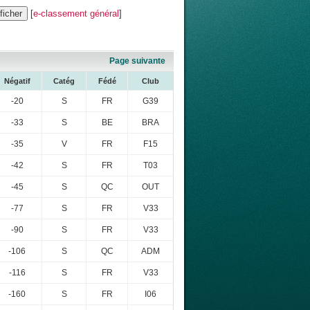
[
e-classement général
]
Page suivante
Négatif
Catég
Fédé
Club
-20
S
FR
G39
-33
S
BE
BRA
-35
V
FR
F15
-42
S
FR
T03
-45
S
QC
OUT
-77
S
FR
V33
-90
S
FR
V33
-106
S
QC
ADM
-116
S
FR
V33
-160
S
FR
I06