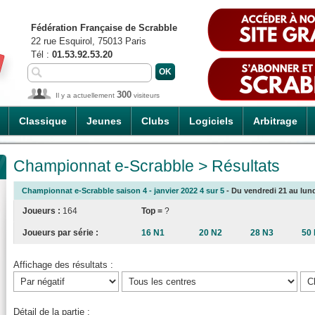
Fédération Française de Scrabble
22 rue Esquirol, 75013 Paris
Tél :
01.53.92.53.20
300
Il y a actuellement
visiteurs
Classique
Jeunes
Clubs
Logiciels
Arbitrage
Championnat e-Scrabble > Résultats
Championnat e-Scrabble saison 4 - janvier 2022 4 sur 5
- Du vendredi 21 au lundi
Joueurs :
164
Top =
?
Joueurs par série :
16 N1
20 N2
28 N3
50
Affichage des résultats :
Détail de la partie :