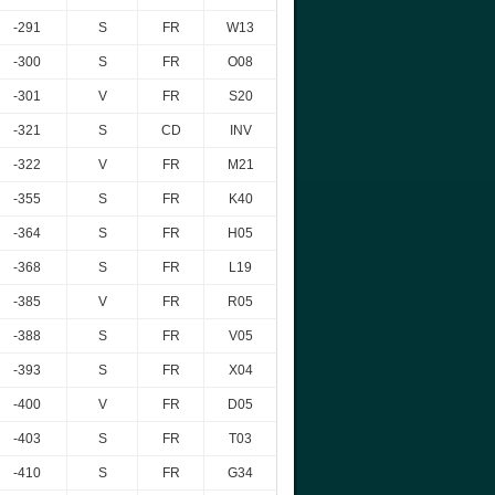
-291
S
FR
W13
-300
S
FR
O08
-301
V
FR
S20
-321
S
CD
INV
-322
V
FR
M21
-355
S
FR
K40
-364
S
FR
H05
-368
S
FR
L19
-385
V
FR
R05
-388
S
FR
V05
-393
S
FR
X04
-400
V
FR
D05
-403
S
FR
T03
-410
S
FR
G34