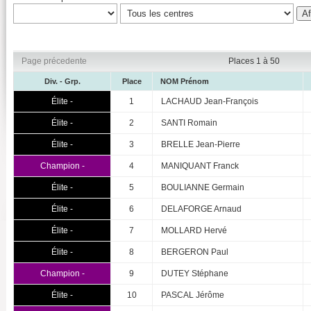
Page précedente
Places 1 à 50
Div. - Grp.
Place
NOM Prénom
Élite -
1
LACHAUD Jean-François
Élite -
2
SANTI Romain
Élite -
3
BRELLE Jean-Pierre
Champion -
4
MANIQUANT Franck
Élite -
5
BOULIANNE Germain
Élite -
6
DELAFORGE Arnaud
Élite -
7
MOLLARD Hervé
Élite -
8
BERGERON Paul
Champion -
9
DUTEY Stéphane
Élite -
10
PASCAL Jérôme