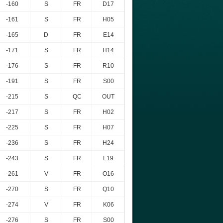
-160
S
FR
D17
-161
S
FR
H05
-165
D
FR
E14
-171
S
FR
H14
-176
S
FR
R10
-191
S
FR
S00
-215
S
QC
OUT
-217
S
FR
H02
-225
S
FR
H07
-236
S
FR
H24
-243
S
FR
L19
-261
V
FR
O16
-270
S
FR
Q10
-274
V
FR
K06
-276
S
FR
S00