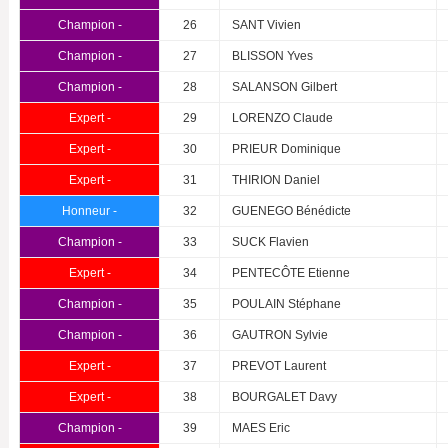
Champion -
26
SANT Vivien
Champion -
27
BLISSON Yves
Champion -
28
SALANSON Gilbert
Expert -
29
LORENZO Claude
Expert -
30
PRIEUR Dominique
Expert -
31
THIRION Daniel
Honneur -
32
GUENEGO Bénédicte
Champion -
33
SUCK Flavien
Expert -
34
PENTECÔTE Etienne
Champion -
35
POULAIN Stéphane
Champion -
36
GAUTRON Sylvie
Expert -
37
PREVOT Laurent
Expert -
38
BOURGALET Davy
Champion -
39
MAES Eric