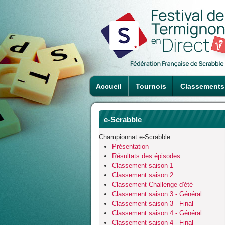
Accueil
Tournois
Classements
e-Scrabble
Championnat e-Scrabble
Présentation
Résultats des épisodes
Classement saison 1
Classement saison 2
Classement Challenge d'été
Classement saison 3 - Général
Classement saison 3 - Final
Classement saison 4 - Général
Classement saison 4 - Final