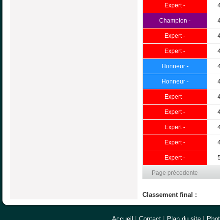
Expert -
Champion -
Expert -
Expert -
Honneur -
Honneur -
Expert -
Expert -
Expert -
Expert -
Expert -
Page précedente
Classement final :
Accueil
|
Contact
|
Plan du site
|
Pho