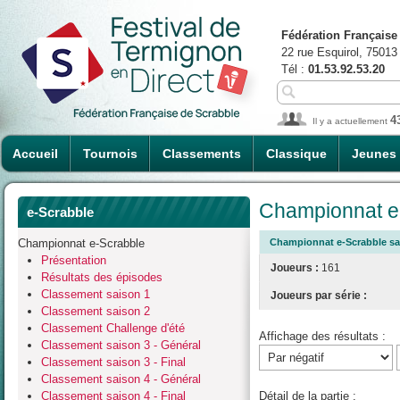
Fédération Française
22 rue Esquirol, 75013
Tél :
01.53.92.53.20
4
Il y a actuellement
Accueil
Tournois
Classements
Classique
Jeunes
Championnat e-
e-Scrabble
Championnat e-Scrabble
Championnat e-Scrabble sais
Présentation
Joueurs :
161
Résultats des épisodes
Classement saison 1
Joueurs par série :
Classement saison 2
Classement Challenge d'été
Affichage des résultats :
Classement saison 3 - Général
Classement saison 3 - Final
Classement saison 4 - Général
Classement saison 4 - Final
Détail de la partie :