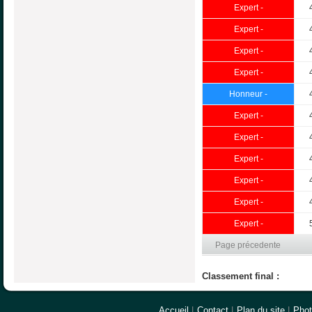
Expert -
Expert -
Expert -
Expert -
Honneur -
Expert -
Expert -
Expert -
Expert -
Expert -
Expert -
Page précedente
Classement final :
Accueil
|
Contact
|
Plan du site
|
Pho