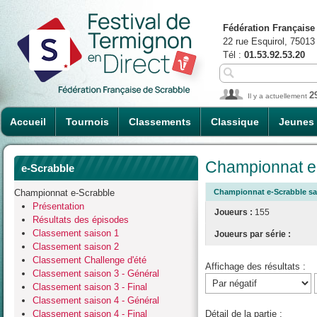
Fédération Française
22 rue Esquirol, 75013
Tél :
01.53.92.53.20
2
Il y a actuellement
Accueil
Tournois
Classements
Classique
Jeunes
Championnat e-
e-Scrabble
Championnat e-Scrabble
Championnat e-Scrabble sai
Présentation
Joueurs :
155
Résultats des épisodes
Classement saison 1
Joueurs par série :
Classement saison 2
Classement Challenge d'été
Affichage des résultats :
Classement saison 3 - Général
Classement saison 3 - Final
Classement saison 4 - Général
Classement saison 4 - Final
Détail de la partie :