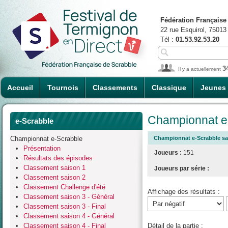
Fédération Française
22 rue Esquirol, 75013
Tél :
01.53.92.53.20
3
Il y a actuellement
Accueil
Tournois
Classements
Classique
Jeunes
Championnat e-
e-Scrabble
Championnat e-Scrabble
Championnat e-Scrabble sai
Présentation
Joueurs :
151
Résultats des épisodes
Classement saison 1
Joueurs par série :
Classement saison 2
Classement Challenge d'été
Affichage des résultats :
Classement saison 3 - Général
Classement saison 3 - Final
Classement saison 4 - Général
Classement saison 4 - Final
Détail de la partie :