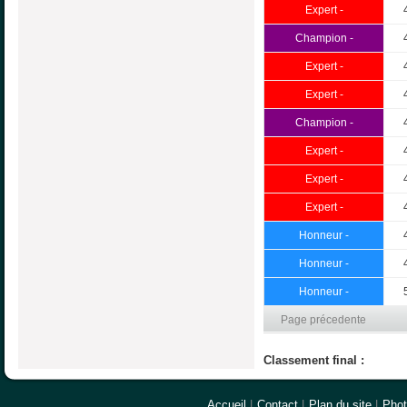
Expert -
Champion -
Expert -
Expert -
Champion -
Expert -
Expert -
Expert -
Honneur -
Honneur -
Honneur -
Page précedente
Classement final :
Accueil
|
Contact
|
Plan du site
|
Pho