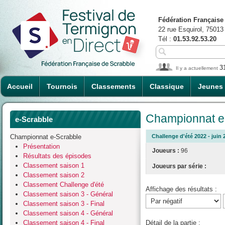
Fédération Française
22 rue Esquirol, 75013
Tél :
01.53.92.53.20
3
Il y a actuellement
Accueil
Tournois
Classements
Classique
Jeunes
Championnat e-
e-Scrabble
Championnat e-Scrabble
Challenge d'été 2022 - juin 
Présentation
Joueurs :
96
Résultats des épisodes
Classement saison 1
Joueurs par série :
Classement saison 2
Classement Challenge d'été
Affichage des résultats :
Classement saison 3 - Général
Classement saison 3 - Final
Classement saison 4 - Général
Classement saison 4 - Final
Détail de la partie :