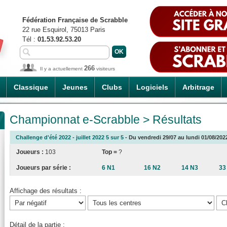
Fédération Française de Scrabble
22 rue Esquirol, 75013 Paris
Tél :
01.53.92.53.20
266
Il y a actuellement
visiteurs
Classique
Jeunes
Clubs
Logiciels
Arbitrage
Championnat e-Scrabble > Résultats
Challenge d'été 2022 - juillet 2022 5 sur 5
- Du vendredi 29/07 au lundi 01/08/2022
Joueurs :
103
Top =
?
Joueurs par série :
6 N1
16 N2
14 N3
33
Affichage des résultats :
Détail de la partie :