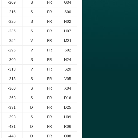
-209
S
FR
G34
-216
S
FR
S00
-225
S
FR
H02
-235
S
FR
H07
-254
V
FR
M21
-296
V
FR
S02
-309
S
FR
H24
-313
V
FR
S20
-313
S
FR
V05
-360
S
FR
X04
-363
S
FR
D16
-391
D
FR
D25
-393
S
FR
H09
-431
D
FR
R06
-448
D
FR
O08