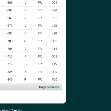
-666
V
FR
D22
-667
V
FR
F24
-667
V
FR
R02
-673
V
FR
L28
-681
V
FR
L28
-703
R
FR
B39
-704
V
FR
L14
-716
P
FR
O01
-777
S
FR
T15
-825
S
FR
O39
-840
R
FR
P06
Page suivante
nelles
|
Crédits