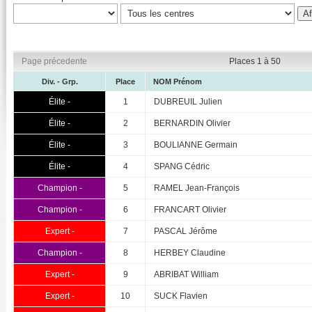
Page précedente
Places 1 à 50
Div. - Grp.
Place
NOM Prénom
Élite -
1
DUBREUIL Julien
Élite -
2
BERNARDIN Olivier
Élite -
3
BOULIANNE Germain
Élite -
4
SPANG Cédric
Champion -
5
RAMEL Jean-François
Champion -
6
FRANCART Olivier
Expert -
7
PASCAL Jérôme
Champion -
8
HERBEY Claudine
Expert -
9
ABRIBAT William
Expert -
10
SUCK Flavien