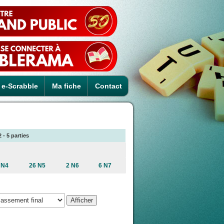
e-Scrabble
Ma fiche
Contact
 - 5 parties
 N4
26 N5
2 N6
6 N7