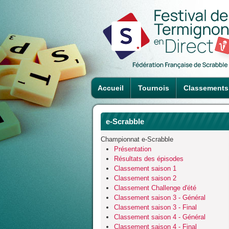
Accueil
Tournois
Classements
e-Scrabble
Championnat e-Scrabble
Présentation
Résultats des épisodes
Classement saison 1
Classement saison 2
Classement Challenge d'été
Classement saison 3 - Général
Classement saison 3 - Final
Classement saison 4 - Général
Classement saison 4 - Final