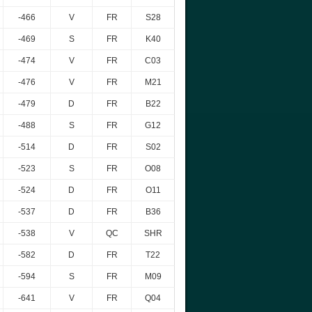
-466
V
FR
S28
-469
S
FR
K40
-474
V
FR
C03
-476
V
FR
M21
-479
D
FR
B22
-488
S
FR
G12
-514
D
FR
S02
-523
S
FR
O08
-524
D
FR
O11
-537
D
FR
B36
-538
V
QC
SHR
-582
D
FR
T22
-594
S
FR
M09
-641
V
FR
Q04