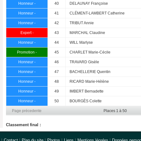
Honneur -
40
DELAUNAY Françoise
Honneur -
41
CLÉMENT-LAMBERT Catherine
Honneur -
42
TRIBUT Annie
Expert -
43
MARCHAL Claudine
Honneur -
44
WILL Marlyse
Promotion -
45
CHARLET Marie-Cécile
Honneur -
46
TRAVARD Gisèle
Honneur -
47
BACHELLERIE Quentin
Honneur -
48
RICARD Marie-Hélène
Honneur -
49
IMBERT Bernadette
Honneur -
50
BOURGÈS Colette
Page précedente
Places 1 à 50
Classement final :
|
Contact
|
Plan du site
|
Photos
|
Liens
|
Mentions légales
|
Données person