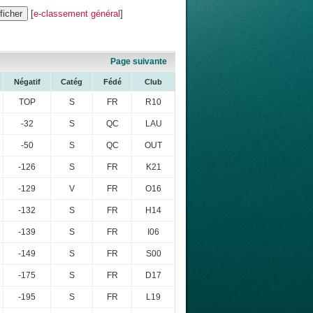
[
e-classement général
]
Page suivante
Négatif
Catég
Fédé
Club
TOP
S
FR
R10
-32
S
QC
LAU
-50
S
QC
OUT
-126
S
FR
K21
-129
V
FR
O16
-132
S
FR
H14
-139
S
FR
I06
-149
S
FR
S00
-175
S
FR
D17
-195
S
FR
L19