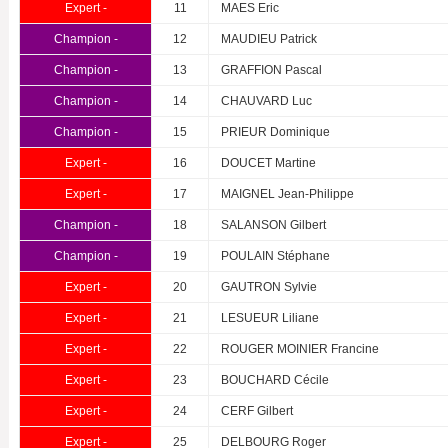
Expert -
11
MAES Eric
Champion -
12
MAUDIEU Patrick
Champion -
13
GRAFFION Pascal
Champion -
14
CHAUVARD Luc
Champion -
15
PRIEUR Dominique
Expert -
16
DOUCET Martine
Expert -
17
MAIGNEL Jean-Philippe
Champion -
18
SALANSON Gilbert
Champion -
19
POULAIN Stéphane
Expert -
20
GAUTRON Sylvie
Expert -
21
LESUEUR Liliane
Expert -
22
ROUGER MOINIER Francine
Expert -
23
BOUCHARD Cécile
Expert -
24
CERF Gilbert
Expert -
25
DELBOURG Roger