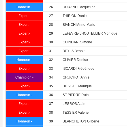
Honneur -
26
DURAND Jacqueline
Expert -
27
THIRION Daniel
Expert -
28
BIANCHI Anne-Marie
Expert -
29
LEFEVRE-LHOUTELLIER Monique
Expert -
30
GUINDANI Simone
Expert -
31
BEYLS Benoit
Honneur -
32
OLIVIER Denise
Expert -
33
ISOARDI Frédérique
Champion -
34
GRUCHOT Annie
Expert -
35
BUSCAIL Monique
Honneur -
36
ST-PIERRE Ruth
Expert -
37
LEGROS Alain
Expert -
38
TESSIER Valérie
Honneur -
39
BLANCHETON Gilberte