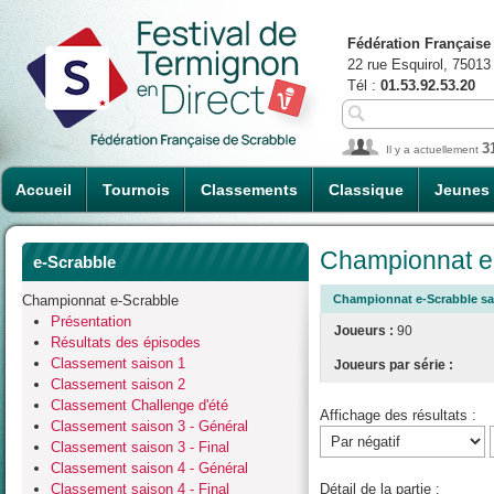
Fédération Française
22 rue Esquirol, 75013
Tél :
01.53.92.53.20
3
Il y a actuellement
Accueil
Tournois
Classements
Classique
Jeunes
Championnat e-
e-Scrabble
Championnat e-Scrabble
Championnat e-Scrabble sai
Présentation
Joueurs :
90
Résultats des épisodes
Classement saison 1
Joueurs par série :
Classement saison 2
Classement Challenge d'été
Affichage des résultats :
Classement saison 3 - Général
Classement saison 3 - Final
Classement saison 4 - Général
Classement saison 4 - Final
Détail de la partie :