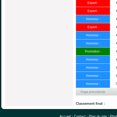
Expert -
Expert -
Honneur -
Expert -
Honneur -
Honneur -
Promotion -
Honneur -
Honneur -
Honneur -
Honneur -
Page précedente
Classement final :
Accueil
|
Contact
|
Plan du site
|
Pho