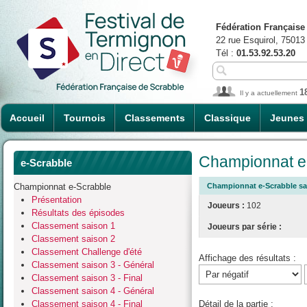
Fédération Française
22 rue Esquirol, 75013
Tél :
01.53.92.53.20
1
Il y a actuellement
Accueil
Tournois
Classements
Classique
Jeunes
Championnat e-
e-Scrabble
Championnat e-Scrabble
Championnat e-Scrabble sai
Présentation
Joueurs :
102
Résultats des épisodes
Classement saison 1
Joueurs par série :
Classement saison 2
Classement Challenge d'été
Affichage des résultats :
Classement saison 3 - Général
Classement saison 3 - Final
Classement saison 4 - Général
Classement saison 4 - Final
Détail de la partie :