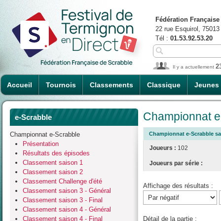
Fédération Française
22 rue Esquirol, 75013
Tél :
01.53.92.53.20
2
Il y a actuellement
Accueil
Tournois
Classements
Classique
Jeunes
Championnat e-
e-Scrabble
Championnat e-Scrabble
Championnat e-Scrabble sai
Présentation
Joueurs :
102
Résultats des épisodes
Classement saison 1
Joueurs par série :
Classement saison 2
Classement Challenge d'été
Affichage des résultats :
Classement saison 3 - Général
Classement saison 3 - Final
Classement saison 4 - Général
Classement saison 4 - Final
Détail de la partie :