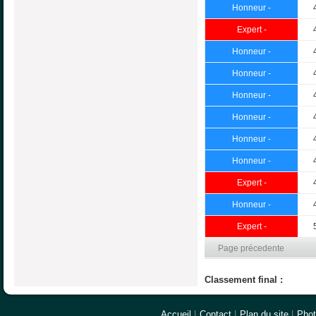
Honneur -
Expert -
Honneur -
Honneur -
Honneur -
Honneur -
Honneur -
Honneur -
Expert -
Honneur -
Expert -
Page précedente
Classement final :
Accueil
|
Contact
|
Plan du site
|
Pho