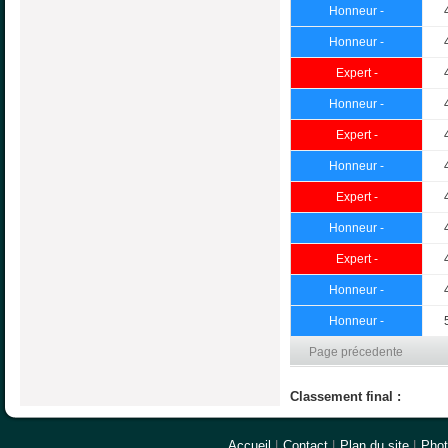
Honneur -
Honneur -
Expert -
Honneur -
Expert -
Honneur -
Expert -
Honneur -
Expert -
Honneur -
Honneur -
Page précedente
Classement final :
Accueil
|
Contact
|
Plan du site
|
Pho