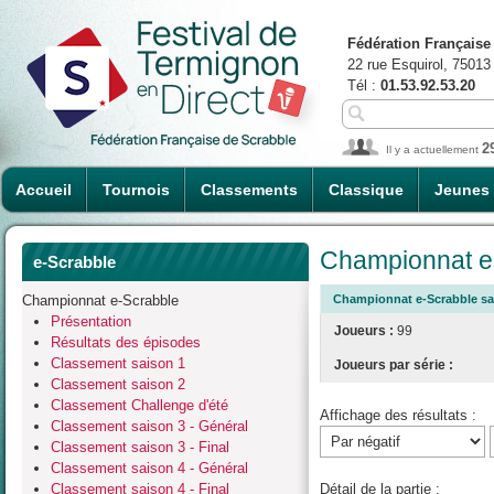
Fédération Française
22 rue Esquirol, 75013
Tél :
01.53.92.53.20
2
Il y a actuellement
Accueil
Tournois
Classements
Classique
Jeunes
Championnat e-
e-Scrabble
Championnat e-Scrabble
Championnat e-Scrabble sai
Présentation
Joueurs :
99
Résultats des épisodes
Classement saison 1
Joueurs par série :
Classement saison 2
Classement Challenge d'été
Affichage des résultats :
Classement saison 3 - Général
Classement saison 3 - Final
Classement saison 4 - Général
Classement saison 4 - Final
Détail de la partie :