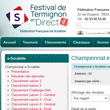
Fédération Française
22 rue Esquirol, 75013
Tél :
01.53.92.53.20
2
Il y a actuellement
Accueil
Tournois
Classements
Classique
Jeunes
Championnat e-
e-Scrabble
Championnat e-Scrabble
Championnat e-Scrabble sai
Présentation
Joueurs :
90
Résultats des épisodes
Classement saison 1
Joueurs par série :
Classement saison 2
Classement Challenge d'été
Affichage des résultats :
Classement saison 3 - Général
Classement saison 3 - Final
Classement saison 4 - Général
Classement saison 4 - Final
Détail de la partie :