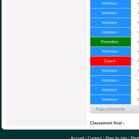
Honneur -
Honneur -
Honneur -
Honneur -
Promotion -
Honneur -
Expert -
Honneur -
Honneur -
Honneur -
Honneur -
Page précedente
Classement final :
Accueil
|
Contact
|
Plan du site
|
Pho