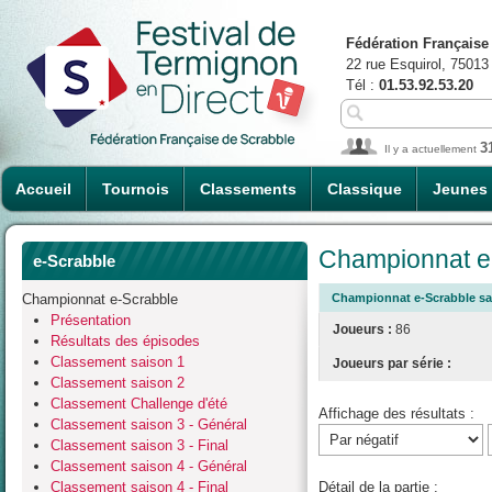
Fédération Française
22 rue Esquirol, 75013
Tél :
01.53.92.53.20
3
Il y a actuellement
Accueil
Tournois
Classements
Classique
Jeunes
Championnat e-
e-Scrabble
Championnat e-Scrabble
Championnat e-Scrabble sais
Présentation
Joueurs :
86
Résultats des épisodes
Classement saison 1
Joueurs par série :
Classement saison 2
Classement Challenge d'été
Affichage des résultats :
Classement saison 3 - Général
Classement saison 3 - Final
Classement saison 4 - Général
Classement saison 4 - Final
Détail de la partie :