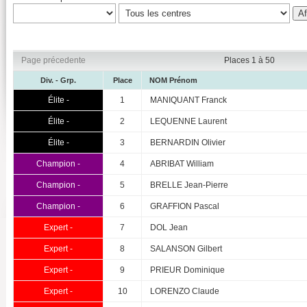
Page précedente
Places 1 à 50
Div. - Grp.
Place
NOM Prénom
Élite -
1
MANIQUANT Franck
Élite -
2
LEQUENNE Laurent
Élite -
3
BERNARDIN Olivier
Champion -
4
ABRIBAT William
Champion -
5
BRELLE Jean-Pierre
Champion -
6
GRAFFION Pascal
Expert -
7
DOL Jean
Expert -
8
SALANSON Gilbert
Expert -
9
PRIEUR Dominique
Expert -
10
LORENZO Claude