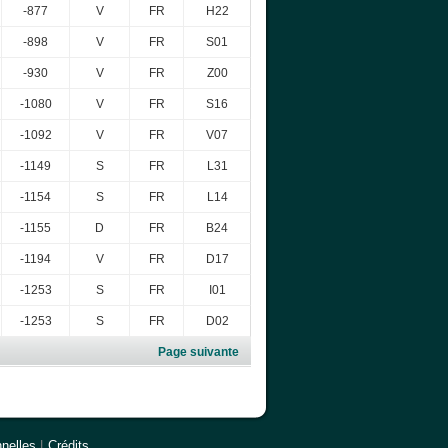
-877
V
FR
H22
-898
V
FR
S01
-930
V
FR
Z00
-1080
V
FR
S16
-1092
V
FR
V07
-1149
S
FR
L31
-1154
S
FR
L14
-1155
D
FR
B24
-1194
V
FR
D17
-1253
S
FR
I01
-1253
S
FR
D02
Page suivante
nelles
|
Crédits