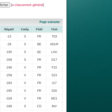
[
e-classement général
]
Page suivante
Négatif
Catég
Fédé
Club
-13
S
FR
T03
-28
S
BE
ADUP
-165
S
QC
LAU
-208
S
FR
D17
-246
V
FR
F15
-258
V
FR
S23
-283
V
FR
J17
-295
V
FR
S20
-328
V
FR
M21
-348
S
CD
INV