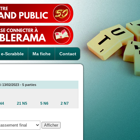
e-Scrabble
Ma fiche
Contact
 13/02/2023 - 5 parties
N4
21 N5
5 N6
2 N7