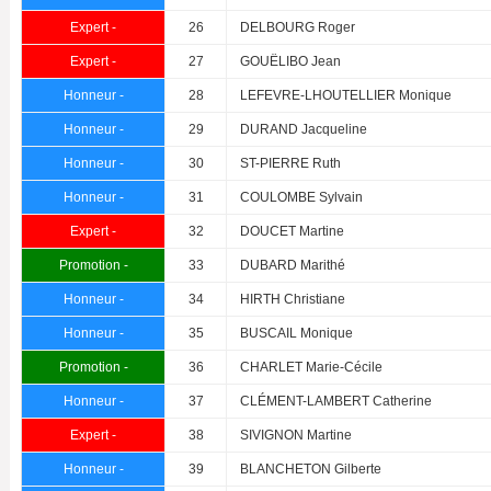
Expert -
26
DELBOURG Roger
Expert -
27
GOUËLIBO Jean
Honneur -
28
LEFEVRE-LHOUTELLIER Monique
Honneur -
29
DURAND Jacqueline
Honneur -
30
ST-PIERRE Ruth
Honneur -
31
COULOMBE Sylvain
Expert -
32
DOUCET Martine
Promotion -
33
DUBARD Marithé
Honneur -
34
HIRTH Christiane
Honneur -
35
BUSCAIL Monique
Promotion -
36
CHARLET Marie-Cécile
Honneur -
37
CLÉMENT-LAMBERT Catherine
Expert -
38
SIVIGNON Martine
Honneur -
39
BLANCHETON Gilberte