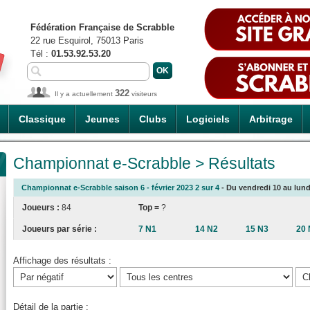
Fédération Française de Scrabble
22 rue Esquirol, 75013 Paris
Tél :
01.53.92.53.20
322
Il y a actuellement
visiteurs
Classique
Jeunes
Clubs
Logiciels
Arbitrage
Championnat e-Scrabble > Résultats
Championnat e-Scrabble saison 6 - février 2023 2 sur 4
- Du vendredi 10 au lundi
Joueurs :
84
Top =
?
Joueurs par série :
7 N1
14 N2
15 N3
20 
Affichage des résultats :
Détail de la partie :