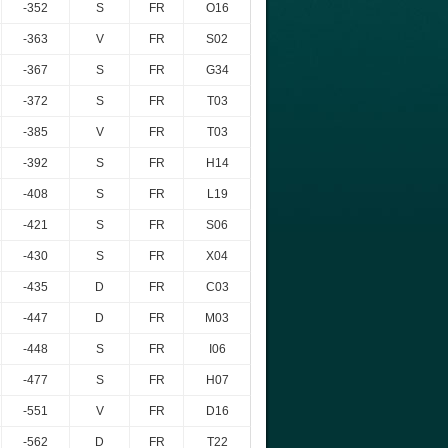
-352
S
FR
O16
-363
V
FR
S02
-367
S
FR
G34
-372
S
FR
T03
-385
V
FR
T03
-392
S
FR
H14
-408
S
FR
L19
-421
S
FR
S06
-430
S
FR
X04
-435
D
FR
C03
-447
D
FR
M03
-448
S
FR
I06
-477
S
FR
H07
-551
V
FR
D16
-562
D
FR
T22