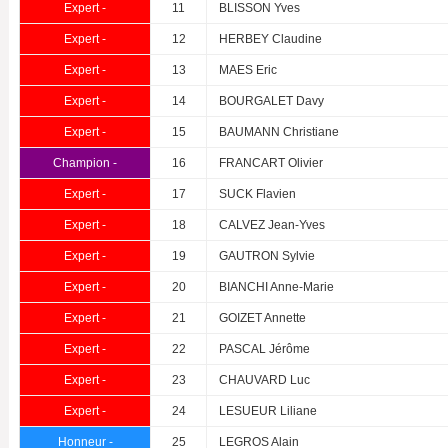
Expert -
11
BLISSON Yves
Expert -
12
HERBEY Claudine
Expert -
13
MAES Eric
Expert -
14
BOURGALET Davy
Expert -
15
BAUMANN Christiane
Champion -
16
FRANCART Olivier
Expert -
17
SUCK Flavien
Expert -
18
CALVEZ Jean-Yves
Expert -
19
GAUTRON Sylvie
Expert -
20
BIANCHI Anne-Marie
Expert -
21
GOIZET Annette
Expert -
22
PASCAL Jérôme
Expert -
23
CHAUVARD Luc
Expert -
24
LESUEUR Liliane
Honneur -
25
LEGROS Alain