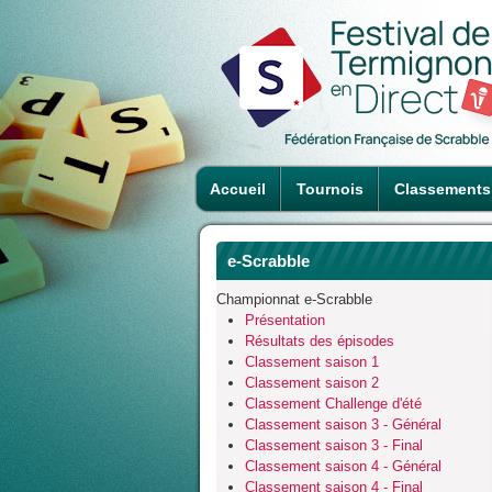
Accueil
Tournois
Classements
e-Scrabble
Championnat e-Scrabble
Présentation
Résultats des épisodes
Classement saison 1
Classement saison 2
Classement Challenge d'été
Classement saison 3 - Général
Classement saison 3 - Final
Classement saison 4 - Général
Classement saison 4 - Final