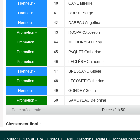
Honneur -
40
GANE Mireille
Honneur -
41
DUPRÉ Serge
Honneur -
42
DAREAU Angelina
Promotion -
43
ROSPARS Joseph
Promotion -
44
MC DONAGH Dany
Promotion -
45
PAQUET Catherine
Promotion -
46
LECLÈRE Catherine
Honneur -
47
BRESSANO Gisèle
Promotion -
48
LECOMTE Catherine
Honneur -
49
GONDRY Sonia
Promotion -
50
SAMOYEAU Delphine
Page précedente
Places 1 à 50
Classement final :
|
Contact
|
Plan du site
|
Photos
|
Liens
|
Mentions légales
|
Données person