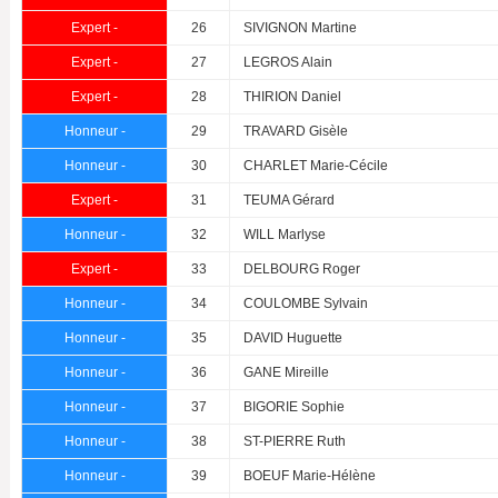
Expert -
26
SIVIGNON Martine
Expert -
27
LEGROS Alain
Expert -
28
THIRION Daniel
Honneur -
29
TRAVARD Gisèle
Honneur -
30
CHARLET Marie-Cécile
Expert -
31
TEUMA Gérard
Honneur -
32
WILL Marlyse
Expert -
33
DELBOURG Roger
Honneur -
34
COULOMBE Sylvain
Honneur -
35
DAVID Huguette
Honneur -
36
GANE Mireille
Honneur -
37
BIGORIE Sophie
Honneur -
38
ST-PIERRE Ruth
Honneur -
39
BOEUF Marie-Hélène