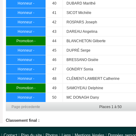
Honneur -
40
DUBARD Marithé
Honneur -
41
SICOT Michèle
Honneur -
42
ROSPARS Joseph
Honneur -
43
DAREAU Angelina
Promotion -
44
BLANCHETON Gilberte
Honneur -
45
DUPRÉ Serge
Honneur -
46
BRESSANO Gisèle
Honneur -
47
GONDRY Sonia
Honneur -
48
CLÉMENT-LAMBERT Catherine
Promotion -
49
SAMOYEAU Delphine
Honneur -
50
MC DONAGH Dany
Page précedente
Places 1 à 50
Classement final :
|
Contact
|
Plan du site
|
Photos
|
Liens
|
Mentions légales
|
Données person