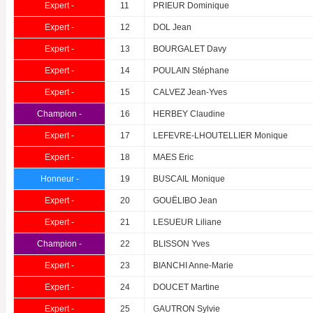
Expert -
11
PRIEUR Dominique
Expert -
12
DOL Jean
Expert -
13
BOURGALET Davy
Expert -
14
POULAIN Stéphane
Expert -
15
CALVEZ Jean-Yves
Champion -
16
HERBEY Claudine
Expert -
17
LEFEVRE-LHOUTELLIER Monique
Expert -
18
MAES Eric
Honneur -
19
BUSCAIL Monique
Expert -
20
GOUËLIBO Jean
Expert -
21
LESUEUR Liliane
Champion -
22
BLISSON Yves
Expert -
23
BIANCHI Anne-Marie
Expert -
24
DOUCET Martine
Expert -
25
GAUTRON Sylvie