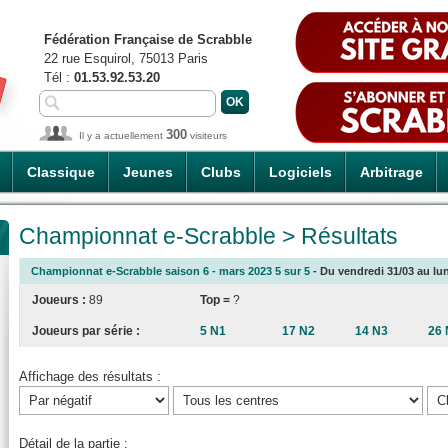
Fédération Française de Scrabble
22 rue Esquirol, 75013 Paris
Tél :
01.53.92.53.20
300
Il y a actuellement
visiteurs
Classique
Jeunes
Clubs
Logiciels
Arbitrage
Championnat e-Scrabble > Résultats
Championnat e-Scrabble saison 6 - mars 2023 5 sur 5
- Du vendredi 31/03 au lun
Joueurs :
89
Top =
?
Joueurs par série :
5 N1
17 N2
14 N3
26 
Affichage des résultats :
Détail de la partie :