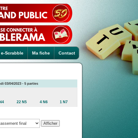
e-Scrabble
Ma fiche
Contact
di 03/04/2023 - 5 parties
N4
22 N5
4 N6
1 N7