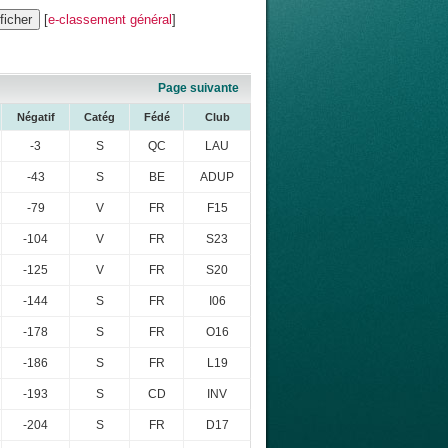
[
e-classement général
]
Page suivante
Négatif
Catég
Fédé
Club
-3
S
QC
LAU
-43
S
BE
ADUP
-79
V
FR
F15
-104
V
FR
S23
-125
V
FR
S20
-144
S
FR
I06
-178
S
FR
O16
-186
S
FR
L19
-193
S
CD
INV
-204
S
FR
D17