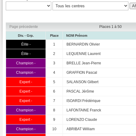
Page précedente
Places 1 à 50
Div. - Grp.
Place
NOM Prénom
Élite -
1
BERNARDIN Olivier
Élite -
2
LEQUENNE Laurent
Champion -
3
BRELLE Jean-Pierre
Champion -
4
GRAFFION Pascal
Expert -
5
SALANSON Gilbert
Expert -
6
PASCAL Jérôme
Expert -
7
ISOARDI Frédérique
Champion -
8
LAFONTAINE Franck
Expert -
9
LORENZO Claude
Champion -
10
ABRIBAT William