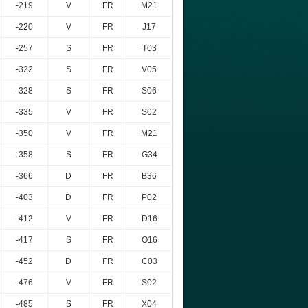
-219
V
FR
M21
-220
V
FR
J17
-257
S
FR
T03
-322
S
FR
V05
-328
S
FR
S06
-335
V
FR
S02
-350
V
FR
M21
-358
S
FR
G34
-366
D
FR
B36
-403
D
FR
P02
-412
V
FR
D16
-417
S
FR
O16
-452
D
FR
C03
-476
V
FR
S02
-485
S
FR
X04