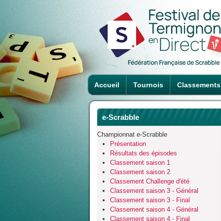
Accueil
Tournois
Classements
e-Scrabble
Championnat e-Scrabble
Présentation
Résultats des épisodes
Classement saison 1
Classement saison 2
Classement Challenge d'été
Classement saison 3 - Général
Classement saison 3 - Final
Classement saison 4 - Général
Classement saison 4 - Final