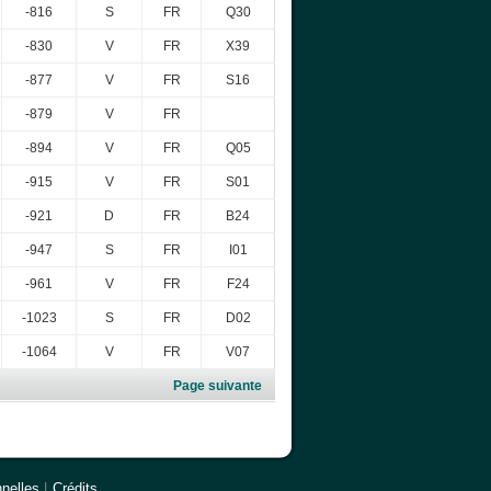
-816
S
FR
Q30
-830
V
FR
X39
-877
V
FR
S16
-879
V
FR
-894
V
FR
Q05
-915
V
FR
S01
-921
D
FR
B24
-947
S
FR
I01
-961
V
FR
F24
-1023
S
FR
D02
-1064
V
FR
V07
Page suivante
nelles
|
Crédits