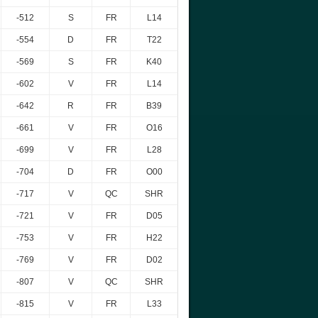
-512
S
FR
L14
-554
D
FR
T22
-569
S
FR
K40
-602
V
FR
L14
-642
R
FR
B39
-661
V
FR
O16
-699
V
FR
L28
-704
D
FR
O00
-717
V
QC
SHR
-721
V
FR
D05
-753
V
FR
H22
-769
V
FR
D02
-807
V
QC
SHR
-815
V
FR
L33