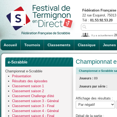
Fédération Française
22 rue Esquirol, 75013
Tél :
01.53.92.53.20
2
Il y a actuellement
Accueil
Tournois
Classements
Classique
Jeunes
Championnat e-
e-Scrabble
Championnat e-Scrabble
Championnat e-Scrabble sai
Présentation
Joueurs :
89
Résultats des épisodes
Classement saison 1
Joueurs par série :
Classement saison 2
Classement Challenge d'été
Affichage des résultats :
Classement saison 3 - Général
Classement saison 3 - Final
Classement saison 4 - Général
Classement saison 4 - Final
Détail de la partie :