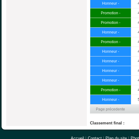
Honneur -
Promotion -
Promotion -
Honneur -
Promotion -
Honneur -
Honneur -
Honneur -
Honneur -
Promotion -
Honneur -
Page précedente
Classement final :
Accueil
|
Contact
|
Plan du site
|
Pho