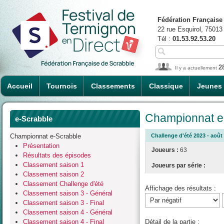
Fédération Française
22 rue Esquirol, 75013
Tél :
01.53.92.53.20
2
Il y a actuellement
Accueil
Tournois
Classements
Classique
Jeunes
Championnat e-
e-Scrabble
Championnat e-Scrabble
Challenge d'été 2023 - août 
Présentation
Joueurs :
63
Résultats des épisodes
Classement saison 1
Joueurs par série :
Classement saison 2
Classement Challenge d'été
Affichage des résultats :
Classement saison 3 - Général
Classement saison 3 - Final
Classement saison 4 - Général
Classement saison 4 - Final
Détail de la partie :